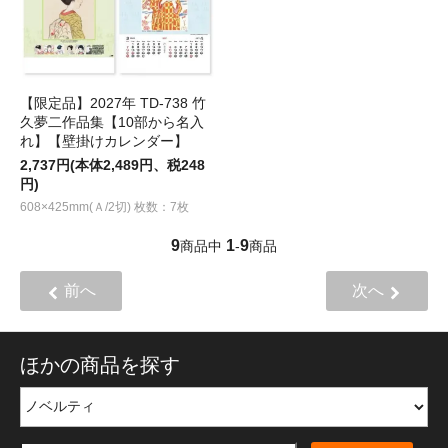
【限定品】2027年 TD-738 竹
久夢二作品集【10部から名入
れ】【壁掛けカレンダー】
2,737円(本体2,489円、税248
円)
608×425mm(Ａ/2切) 枚数：7枚
9
1
9
商品中
-
商品
前へ
次へ
ほかの商品を探す