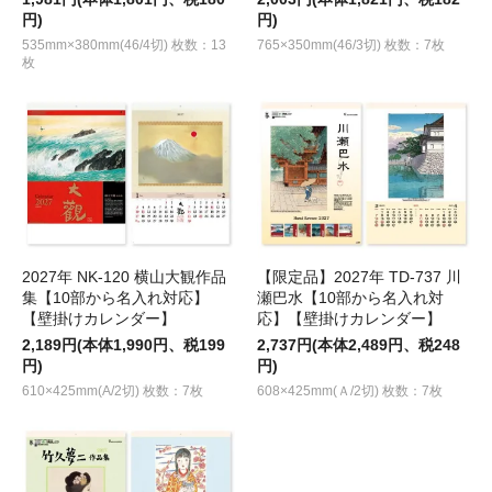
円)
円)
535mm×380mm(46/4切) 枚数：13
765×350mm(46/3切) 枚数：7枚
枚
2027年 NK-120 横山大観作品
【限定品】2027年 TD-737 川
集【10部から名入れ対応】
瀬巴水【10部から名入れ対
【壁掛けカレンダー】
応】【壁掛けカレンダー】
2,189円(本体1,990円、税199
2,737円(本体2,489円、税248
円)
円)
610×425mm(A/2切) 枚数：7枚
608×425mm(Ａ/2切) 枚数：7枚