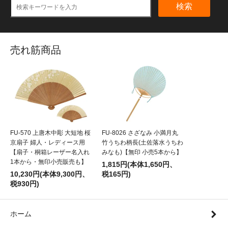
検索
売れ筋商品
FU-570 上唐木中彫 大短地 桜
FU-8026 さざなみ 小満月丸
京扇子 婦人・レディース用
竹うちわ柄長(土佐落水うちわ
【扇子・桐箱レーザー名入れ
みなも)【無印 小売5本から】
1本から・無印小売販売も】
1,815円(本体1,650円、
10,230円(本体9,300円、
税165円)
税930円)
ホーム