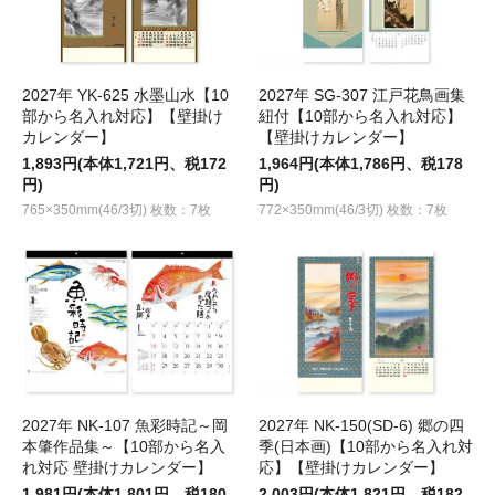
2027年 YK-625 水墨山水【10
2027年 SG-307 江戸花鳥画集
部から名入れ対応】【壁掛け
紐付【10部から名入れ対応】
カレンダー】
【壁掛けカレンダー】
1,893円(本体1,721円、税172
1,964円(本体1,786円、税178
円)
円)
765×350mm(46/3切) 枚数：7枚
772×350mm(46/3切) 枚数：7枚
2027年 NK-107 魚彩時記～岡
2027年 NK-150(SD-6) 郷の四
本肇作品集～【10部から名入
季(日本画)【10部から名入れ対
れ対応 壁掛けカレンダー】
応】【壁掛けカレンダー】
1,981円(本体1,801円、税180
2,003円(本体1,821円、税182