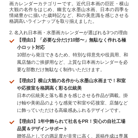
画カレンダーカテゴリーです。近代日本画の巨匠・横山
大観の名作をはじめ、幽玄な水墨山水画、日本の四季を
情緒豊かに描いた歳時記など、和の美意識を感じさせる
格調高いラインナップを取り揃えました。
2. 名入れ日本画・水墨画カレンダーが選ばれる3つの理由
【理由1】「必要な分だけ10部〜」無駄なく作れる極
小ロット対応
10部から発注できるため、特別な得意先や役員用、和
風店舗のご挨拶用など、上質な日本画カレンダーを必
要な部数だけ無駄なく制作いただけます。
【理由2】横山大観の名作から水墨山水画まで！和室
や応接室を格調高く彩る伝統美
日本の伝統美と落ち着きを感じさせる作品が満載。掛
け軸や美術品のような感覚で和室や応接室、店舗など
に飾っていただける高級感あふれるデザインです。
【理由3】1年中飾られて社名をPR！安心の自社工場
品質＆デザインサポート
贈答品としての満足度が非常に高く、原稿作成は専属