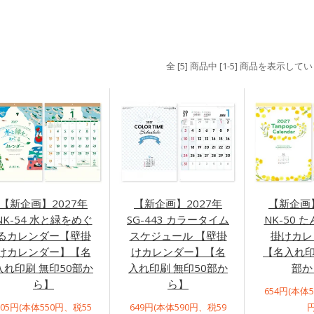
全 [5] 商品中 [1-5] 商品を表示して
【新企画】2027年
【新企画】2027年
【新企画】
NK-54 水と緑をめぐ
SG-443 カラータイム
NK-50 
るカレンダー【壁掛
スケジュール 【壁掛
掛けカレ
けカレンダー】【名
けカレンダー】【名
【名入れ印
入れ印刷 無印50部か
入れ印刷 無印50部か
部か
ら】
ら】
654円(本体
605円(本体550円、税55
649円(本体590円、税59
円