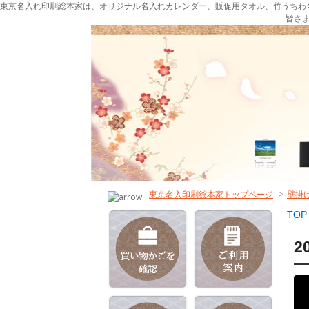
東京名入れ印刷総本家は、オリジナル名入れカレンダー、販促用タオル、竹うちわ
皆さ
東京名入印刷総本家トップページ
>
壁掛
TOP
2