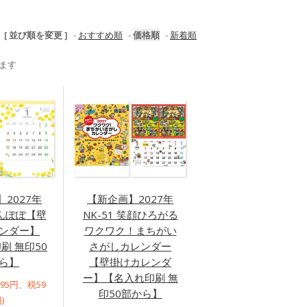
[ 並び順を変更 ]
-
おすすめ順
-
価格順
-
新着順
います
2027年
【新企画】2027年
たんぽぽ【壁
NK-51 笑顔ひろがる
ンダー】
ワクワク！まちがい
刷 無印50
さがしカレンダー
ら】
【壁掛けカレンダ
ー】【名入れ印刷 無
595円、税59
印50部から】
)