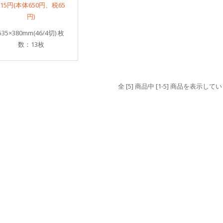
715円(本体650円、税65
円)
535×380mm(46/4切) 枚
数：13枚
全 [5] 商品中 [1-5] 商品を表示して