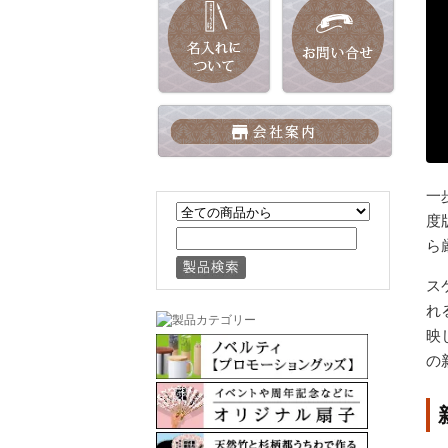
一
度
ら
ス
れ
映
の