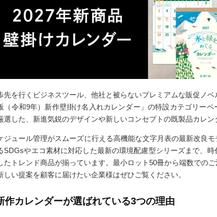
歩先を行くビジネスツール、他社と被らないプレミアムな販促ノベル
版（令和9年）新作壁掛け名入れカレンダー」の特設カテゴリーペ
厳選した、新進気鋭のデザインや新しいコンセプトの既製品カレン
ケジュール管理がスムーズに行える高機能な文字月表の最新改良モ
るSDGsやエコ素材に対応した最新の環境配慮型シリーズまで、
したトレンド商品が揃っています。最小ロット50冊から端数での
新しい提案を顧客に届けたい企業様はぜひご覧ください。
新作カレンダーが選ばれている3つの理由