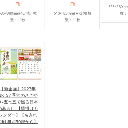
円)
円)
535×380mm
535×380mm(46/4切) 枚
610×425mm(Ａ/2切) 枚
数：
数：13枚
数：13枚
【新企画】2027年
NK-57 季節のささや
き-五七五で綴る日本
の暮らし-【壁掛けカ
レンダー】【名入れ
印刷 無印50部から】