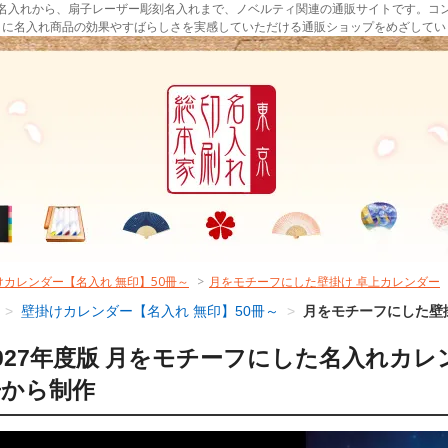
名入れから、扇子レーザー彫刻名入れまで、ノベルティ関連の通販サイトです。コ
まに名入れ商品の効果やすばらしさを実感していただける通販ショップをめざしてい
けカレンダー【名入れ 無印】50冊～
>
月をモチーフにした壁掛け 卓上カレンダー
>
壁掛けカレンダー【名入れ 無印】50冊～
>
月をモチーフにした壁
027年度版 月をモチーフにした名入れカレ
冊から制作