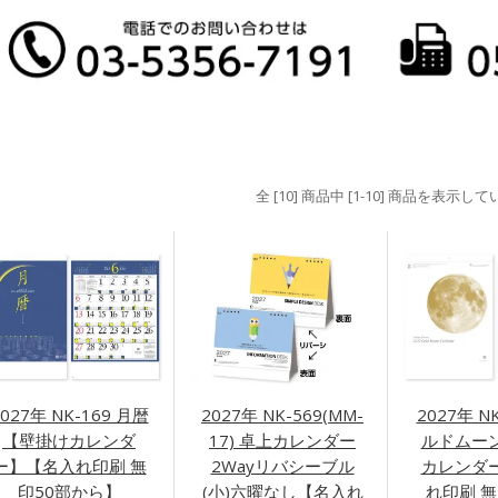
全 [10] 商品中 [1-10] 商品を表示し
2027年 NK-169 月暦
2027年 NK-569(MM-
2027年 N
【壁掛けカレンダ
17) 卓上カレンダー
ルドムー
ー】【名入れ印刷 無
2Wayリバシーブル
カレンダ
印50部から】
(小)六曜なし【名入れ
れ印刷 無