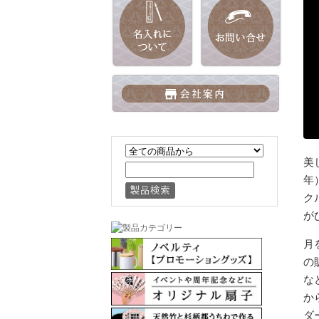
美
年
ク
が
月
の
な
か
ダ