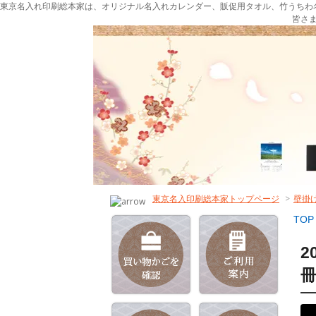
東京名入れ印刷総本家は、オリジナル名入れカレンダー、販促用タオル、竹うちわ
皆さ
東京名入印刷総本家トップページ
>
壁掛
TOP
2