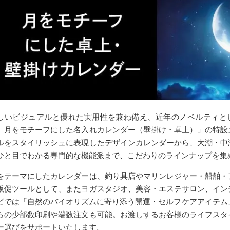
しいビジュアルと優れた実用性を兼ね備え、近年のノベルティとし
）月をモチーフにした名入れカレンダー（壁掛け・卓上）」の特設
ルをスタイリッシュに表現したデザインカレンダーから、大潮・中
ひと目でわかる専門的な機能派まで、こだわりのラインナップを集
をテーマにしたカレンダーは、釣り具店やマリンレジャー・船舶・
販促ツールとして、またヨガスタジオ、美容・エステサロン、イン
どでは「自然のバイオリズムに寄り添う開運・セルフケアアイテム
らの少部数印刷や端数注文も可能。お渡しするお客様のライフスタ
ー選びをサポートいたします。