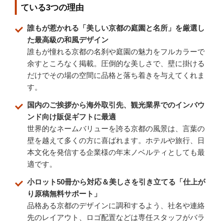
ている3つの理由
誰もが惹かれる「美しい京都の庭園と名所」を厳選し
た最高級の和風デザイン
誰もが憧れる京都の名刹や庭園の魅力をフルカラーで
余すところなく掲載。圧倒的な美しさで、壁に掛ける
だけでその場の空間に品格と落ち着きを与えてくれま
す。
国内のご挨拶から海外取引先、観光業界でのインバウ
ンド向け販促ギフトに最適
世界的なネームバリューを誇る京都の風景は、言葉の
壁を越えて多くの方に喜ばれます。ホテルや旅行、日
本文化を発信する企業様の年末ノベルティとしても最
適です。
小ロット50冊から対応＆美しさを引き立てる「仕上が
り原稿無料サポート」
品格ある京都のデザインに調和するよう、社名や連絡
先のレイアウト、ロゴ配置などは専任スタッフがバラ