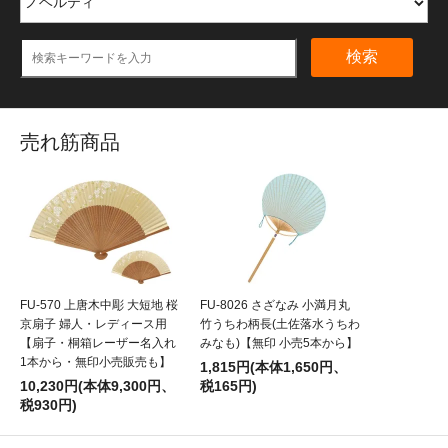
検索
売れ筋商品
FU-570 上唐木中彫 大短地 桜
FU-8026 さざなみ 小満月丸
京扇子 婦人・レディース用
竹うちわ柄長(土佐落水うちわ
【扇子・桐箱レーザー名入れ
みなも)【無印 小売5本から】
1本から・無印小売販売も】
1,815円(本体1,650円、
10,230円(本体9,300円、
税165円)
税930円)