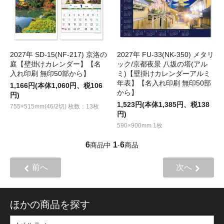
2027年 SD-15(NF-217) 京洛の
2027年 FU-33(NK-350) メタリ
庭【壁掛けカレンダー】【名
ック/京都夜景 八坂の塔(アル
入れ印刷 無印50部から】
ミ)【壁掛けカレンダーアルミ
年表】【名入れ印刷 無印50部
1,166円(本体1,060円、税106
から】
円)
1,523円(本体1,385円、税138
755×515mm(46/2切) 枚数：13枚
円)
590×900mm 1枚
6
1
6
商品中
-
商品
前へ
次へ
ほかの商品を探す