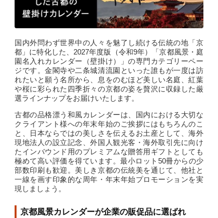
国内外問わず世界中の人々を魅了し続ける伝統の地「京
都」に特化した、2027年度版（令和9年）「京都風景・庭
園名入れカレンダー（壁掛け）」の専門カテゴリーペー
ジです。金閣寺や二条城清流園といった誰もが一度は訪
れたいと願う名所から、息をのむほど美しい名庭、紅葉
や桜に彩られた四季折々の京都の姿を贅沢に収録した厳
選ラインナップをお届けいたします。
古都の品格漂う和風カレンダーは、国内における大切な
クライアント様への年末年始のご挨拶にはもちろんのこ
と、日本ならではの美しさを伝えるお土産として、海外
現地法人の設立記念、外国人観光客・海外取引先に向け
たインバウンド用のプレミアムな贈答用ギフトとしても
極めて高い評価を得ています。最小ロット50冊からの少
部数印刷も歓迎。美しき京都の伝統美を通じて、他社と
一線を画す印象的な周年・年末年始プロモーションを実
現しましょう。
京都風景カレンダーが企業の販促品に選ばれ