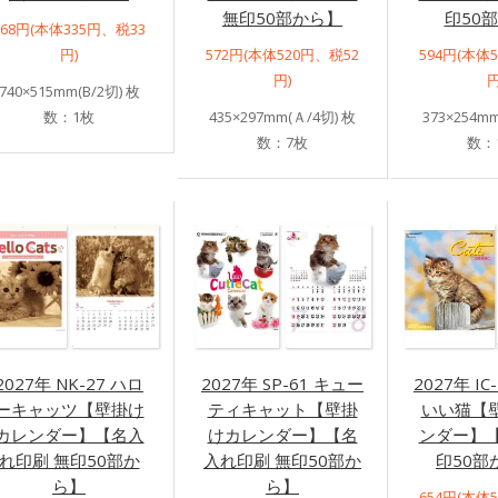
無印50部から】
印50
368円(本体335円、税33
円)
572円(本体520円、税52
594円(本体
円)
円
740×515mm(B/2切) 枚
数：1枚
435×297mm(Ａ/4切) 枚
373×254mm
数：7枚
数：
2027年 NK-27 ハロ
2027年 SP-61 キュー
2027年 IC
ーキャッツ【壁掛け
ティキャット【壁掛
いい猫【
カレンダー】【名入
けカレンダー】【名
ンダー】【
れ印刷 無印50部か
入れ印刷 無印50部か
印50
ら】
ら】
654円(本体