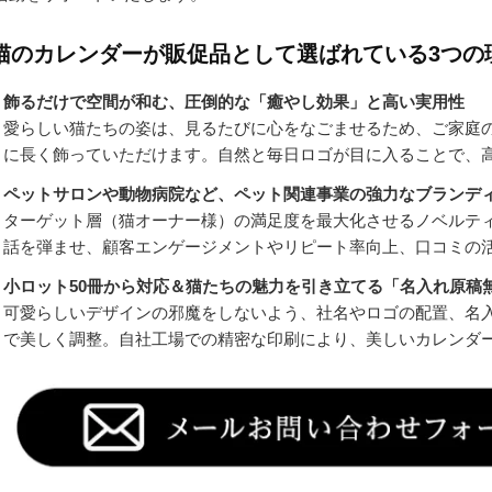
猫のカレンダーが販促品として選ばれている3つの
飾るだけで空間が和む、圧倒的な「癒やし効果」と高い実用性
愛らしい猫たちの姿は、見るたびに心をなごませるため、ご家庭
に長く飾っていただけます。自然と毎日ロゴが目に入ることで、
ペットサロンや動物病院など、ペット関連事業の強力なブランデ
ターゲット層（猫オーナー様）の満足度を最大化させるノベルテ
話を弾ませ、顧客エンゲージメントやリピート率向上、口コミの
小ロット50冊から対応＆猫たちの魅力を引き立てる「名入れ原稿
可愛らしいデザインの邪魔をしないよう、社名やロゴの配置、名
で美しく調整。自社工場での精密な印刷により、美しいカレンダ