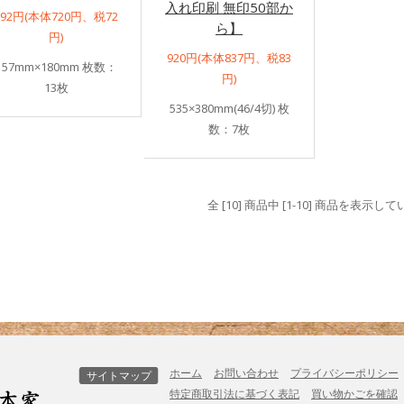
入れ印刷 無印50部か
792円(本体720円、税72
ら】
円)
920円(本体837円、税83
157mm×180mm 枚数：
円)
13枚
535×380mm(46/4切) 枚
数：7枚
全 [10] 商品中 [1-10] 商品を表示し
ホーム
お問い合わせ
プライバシーポリシー
サイトマップ
特定商取引法に基づく表記
買い物かごを確認