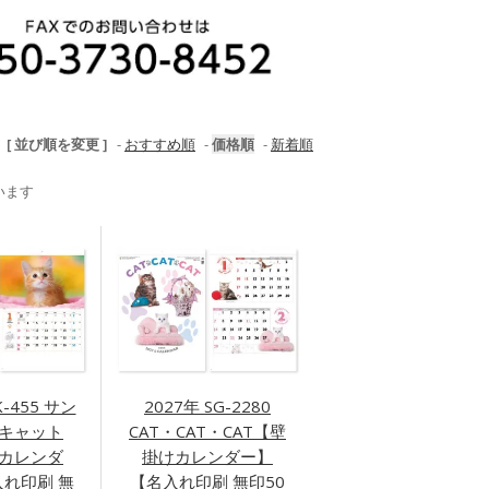
[ 並び順を変更 ]
-
おすすめ順
-
価格順
-
新着順
ています
K-455 サン
2027年 SG-2280
キャット
CAT・CAT・CAT【壁
カレンダ
掛けカレンダー】
れ印刷 無
【名入れ印刷 無印50