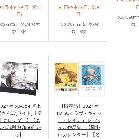
605円(本体550円、税55
621円(本体565円、税56
円
円)
円)
525×380mm
535×380mm(46/4切) 枚
450×308mm(菊4切) 枚
数：
数：7枚
数：8枚
2027年 SB-354 卓上
【限定品】2027年
猫さんぽ(ワイド)【卓
TD-934 ラヴ・キャッ
上カレンダー】【名
ト～レイチェル・ヘ
入れ印刷 無印50部か
イル作品集～【壁掛
ら】
けカレンダー】【名