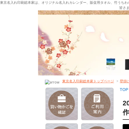
東京名入れ印刷総本家は、オリジナル名入れカレンダー、販促用タオル、竹うちわ
皆さ
東京名入印刷総本家トップページ
>
壁掛
TOP
2