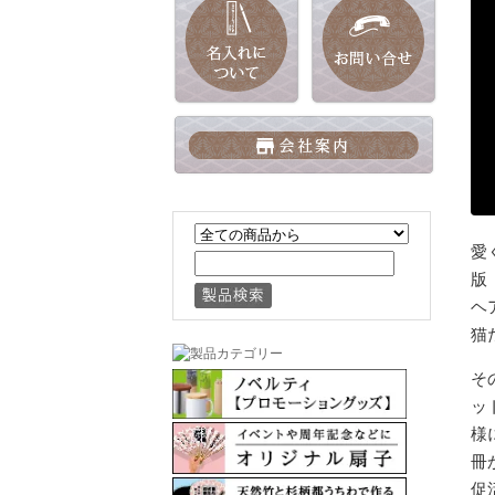
愛
版
ヘ
猫
そ
ッ
様
冊
促