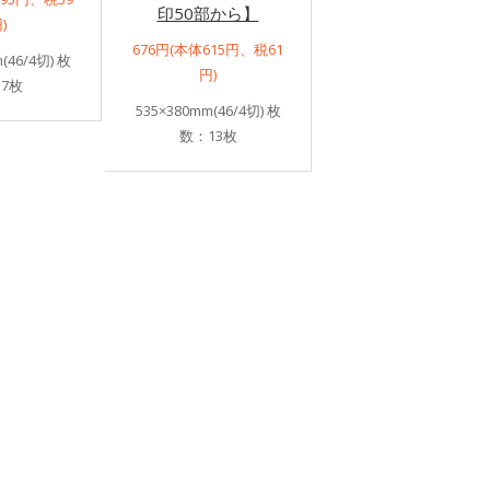
印50部から】
)
676円(本体615円、税61
(46/4切) 枚
円)
7枚
535×380mm(46/4切) 枚
数：13枚