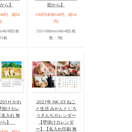
部から】
部から】
540円、税54
594円(本体540円、税54
)
円)
(46/8切) 枚
535×380mm(46/4切) 枚
13枚
数：7枚
-201H かわ
2027年 NK-33 ねこ
壁掛けカレ
と生活 みかんとじろ
名入れ 無
うさんちカレンダー
部から】
【壁掛けカレンダ
ー】【名入れ印刷 無
595円、税59