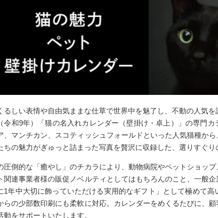
くるしい表情や自由気ままな仕草で世界中を魅了し、不動の人気を誇
（令和9年）「猫の名入れカレンダー（壁掛け・卓上）」の専門カ
ア、マンチカン、スコティッシュフォールドといった人気猫種から
たちの魅力がぎゅっと詰まった写真を贅沢に収録した、選りすぐり
の圧倒的な「癒やし」のチカラにより、動物病院やペットショップ
ト関連事業者様の販促ノベルティとしてはもちろんのこと、一般企
に1年中大切に飾っていただける実用的なギフト」として極めて高
からの少部数印刷にも柔軟に対応。カレンダーをめくるたびに、顧
活動をサポートいたします。