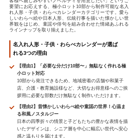
客様へ親しみやすいノベルティを用意したい」というご
要望にお応えする、極小ロット10部から制作可能な名入
れ人形・子供・わらべカレンダーカテゴリーです。愛ら
しいわらべ絵や日本人形、伝統行事を描いた懐かしい世
界観をはじめ、童謡や俳句を組み合わせた情緒あふれる
ラインナップを取り揃えました。
名入れ人形・子供・わらべカレンダーが選ば
れる3つの理由
【理由1】「必要な分だけ10部〜」無駄なく作れる極
小ロット対応
10部から発注できるため、地域密着の店舗や和菓子
店、介護・教育施設様など、大切なお得意様へのご挨
拶用に必要な部数だけ無駄なく制作いただけます。
【理由2】昔懐かしいわらべ絵や童謡の世界！心温ま
る和風ノスタルジー
日本の四季折々の情景と子どもたちの豊かな表情を描
いたデザインは、シニア層を中心に幅広い世代へ安心
感と温もりを届けます。