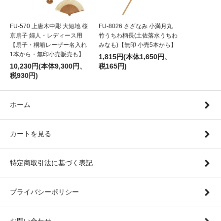
FU-570 上唐木中彫 大短地 桜
FU-8026 さざなみ 小満月丸
京扇子 婦人・レディース用
竹うちわ柄長(土佐落水うちわ
【扇子・桐箱レーザー名入れ
みなも)【無印 小売5本から】
1本から・無印小売販売も】
1,815円(本体1,650円、
10,230円(本体9,300円、
税165円)
税930円)
ホーム
カートを見る
特定商取引法に基づく表記
プライバシーポリシー