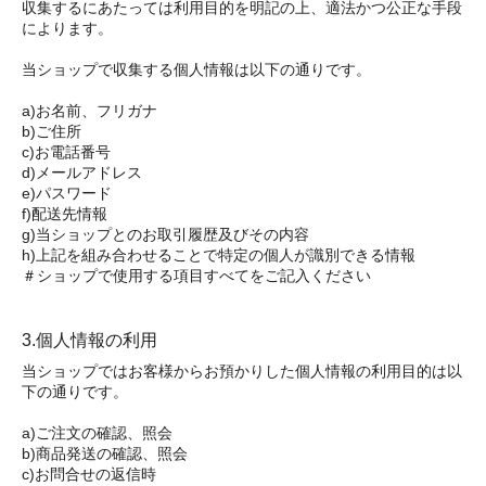
収集するにあたっては利用目的を明記の上、適法かつ公正な手段
によります。
当ショップで収集する個人情報は以下の通りです。
a)お名前、フリガナ
b)ご住所
c)お電話番号
d)メールアドレス
e)パスワード
f)配送先情報
g)当ショップとのお取引履歴及びその内容
h)上記を組み合わせることで特定の個人が識別できる情報
＃ショップで使用する項目すべてをご記入ください
3.個人情報の利用
当ショップではお客様からお預かりした個人情報の利用目的は以
下の通りです。
a)ご注文の確認、照会
b)商品発送の確認、照会
c)お問合せの返信時