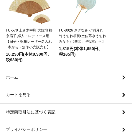
FU-570 上唐木中彫 大短地 桜
FU-8026 さざなみ 小満月丸
京扇子 婦人・レディース用
竹うちわ柄長(土佐落水うちわ
【扇子・桐箱レーザー名入れ
みなも)【無印 小売5本から】
1本から・無印小売販売も】
1,815円(本体1,650円、
10,230円(本体9,300円、
税165円)
税930円)
ホーム
カートを見る
特定商取引法に基づく表記
プライバシーポリシー