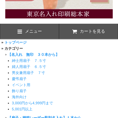
メニュー
カートを見る
»
トップページ
» カテゴリー
›
【名入れ 無印 ３０本から】
紳士用扇子 ７.５寸
婦人用扇子 ６.５寸
男女兼用扇子 ７寸
慶弔扇子
イベント用
飾り扇子
海外向け
3,000円から4,999円まで
5,001円以上
›
【扇子・桐箱レーザー彫刻名入れ】１本から