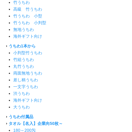
竹うちわ
高級 竹うちわ
竹うちわ 小型
竹うちわ 小判型
無地うちわ
海外ギフト向け
›
うちわ1本から
小判型竹うちわ
竹組うちわ
丸竹うちわ
両面無地うちわ
差し柄うちわ
一文字うちわ
渋うちわ
海外ギフト向け
大うちわ
›
うちわ付属品
›
タオル【名入】企業向50枚～
180～200匁