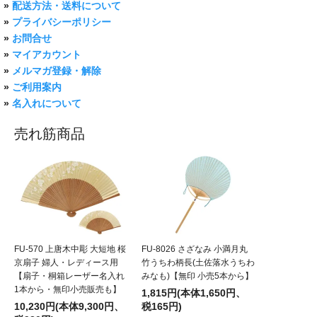
»
配送方法・送料について
»
プライバシーポリシー
»
お問合せ
»
マイアカウント
»
メルマガ登録・解除
»
ご利用案内
»
名入れについて
売れ筋商品
FU-570 上唐木中彫 大短地 桜
FU-8026 さざなみ 小満月丸
京扇子 婦人・レディース用
竹うちわ柄長(土佐落水うちわ
【扇子・桐箱レーザー名入れ
みなも)【無印 小売5本から】
1本から・無印小売販売も】
1,815円(本体1,650円、
10,230円(本体9,300円、
税165円)