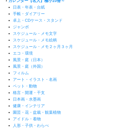
›
カレンダー【名入】極小10冊～
日表・年表・台紙
手帳・ダイアリー
卓上・CDケース・スタンド
ジャンボ
スケジュール・メモ文字
スケジュール・メモ絵柄
スケジュール・メモ２ヶ月３ヶ月
エコ・環境
風景・庭（日本）
風景・庭（外国）
フィルム
アート・イラスト・名画
ペット・動物
格言・開運・干支
日本画・水墨画
健康・インテリア
園芸・花・盆栽・観葉植物
アイドル・着物
人形・子供・わらべ