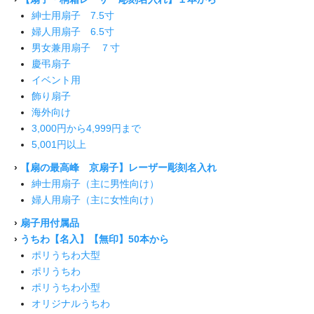
紳士用扇子 7.5寸
婦人用扇子 6.5寸
男女兼用扇子 ７寸
慶弔扇子
イベント用
飾り扇子
海外向け
3,000円から4,999円まで
5,001円以上
›
【扇の最高峰 京扇子】レーザー彫刻名入れ
紳士用扇子（主に男性向け）
婦人用扇子（主に女性向け）
›
扇子用付属品
›
うちわ【名入】【無印】50本から
ポリうちわ大型
ポリうちわ
ポリうちわ小型
オリジナルうちわ