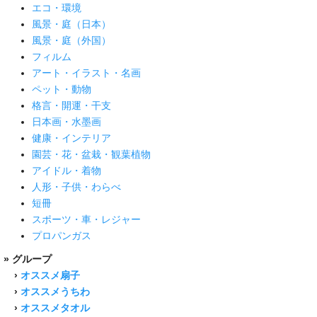
エコ・環境
風景・庭（日本）
風景・庭（外国）
フィルム
アート・イラスト・名画
ペット・動物
格言・開運・干支
日本画・水墨画
健康・インテリア
園芸・花・盆栽・観葉植物
アイドル・着物
人形・子供・わらべ
短冊
スポーツ・車・レジャー
プロパンガス
» グループ
›
オススメ扇子
›
オススメうちわ
›
オススメタオル