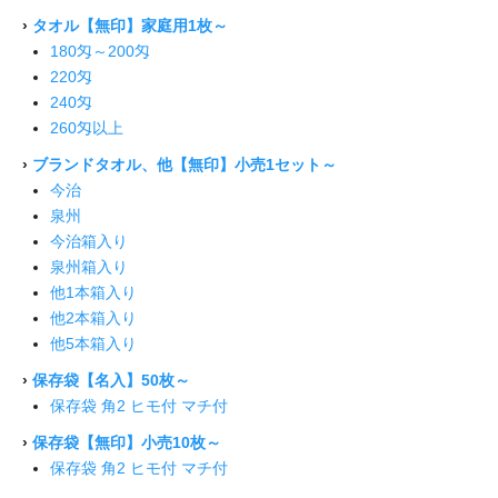
›
タオル【無印】家庭用1枚～
180匁～200匁
220匁
240匁
260匁以上
›
ブランドタオル、他【無印】小売1セット～
今治
泉州
今治箱入り
泉州箱入り
他1本箱入り
他2本箱入り
他5本箱入り
›
保存袋【名入】50枚～
保存袋 角2 ヒモ付 マチ付
›
保存袋【無印】小売10枚～
保存袋 角2 ヒモ付 マチ付