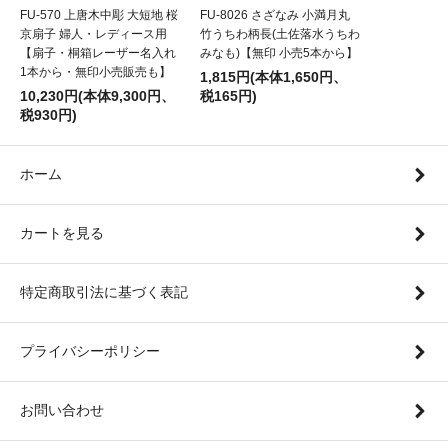
FU-570 上唐木中彫 大短地 桜
FU-8026 さざなみ 小満月丸
京扇子 婦人・レディース用
竹うちわ柄長(土佐落水うちわ
【扇子・桐箱レーザー名入れ
みなも)【無印 小売5本から】
1本から・無印小売販売も】
1,815円(本体1,650円、
10,230円(本体9,300円、
税165円)
税930円)
ホーム
カートを見る
特定商取引法に基づく表記
プライバシーポリシー
お問い合わせ