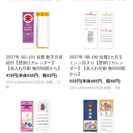
2027年 SG-101 短冊 数字月表
2027年 SB-190 短冊2カ月玉
紐付【壁掛けカレンダー】
ミシン目入り【壁掛けカレン
【名入れ印刷 無印50部から】
ダー】【名入れ印刷 無印50部
から】
478円(本体435円、税43円)
533円(本体485円、税48円)
460×130mm(46/16切長) 枚数：13
枚
540×190mm(46/8切) 枚数：7枚