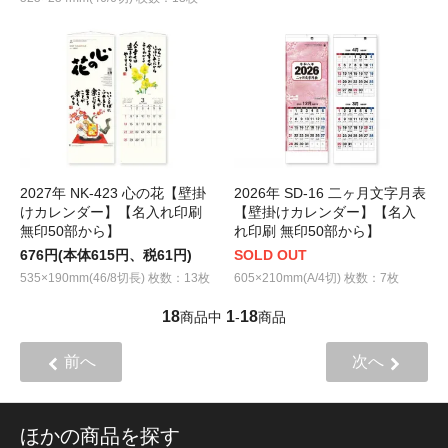
2027年 NK-423 心の花【壁掛
2026年 SD-16 二ヶ月文字月表
けカレンダー】【名入れ印刷
【壁掛けカレンダー】【名入
無印50部から】
れ印刷 無印50部から】
676円(本体615円、税61円)
SOLD OUT
535×190mm(46/8切長) 枚数：13枚
605×210mm(A/4切) 枚数：7枚
18
1
18
商品中
-
商品
前へ
次へ
ほかの商品を探す