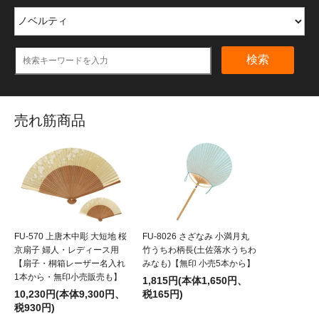
検索
売れ筋商品
FU-570 上唐木中彫 大短地 桜
FU-8026 さざなみ 小満月丸
京扇子 婦人・レディース用
竹うちわ柄長(土佐落水うちわ
【扇子・桐箱レーザー名入れ
みなも)【無印 小売5本から】
1本から・無印小売販売も】
1,815円(本体1,650円、
10,230円(本体9,300円、
税165円)
税930円)