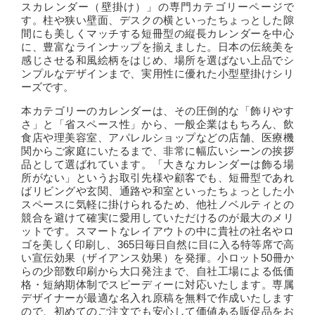
スカレンダー（壁掛け）」の専門カテゴリーページで
す。柱や狭い壁面、デスクの横といったちょっとした隙
間にも美しくマッチする短冊型の縦長カレンダーを中心
に、豊富なラインナップを揃えました。日本の伝統美を
感じさせる和風絵柄をはじめ、場所を選ばない上品でシ
ンプルなデザインまで、実用性に優れた小型壁掛けシリ
ーズです。
本カテゴリーのカレンダーは、その圧倒的な「飾りやす
さ」と「省スペース性」から、一般企業はもちろん、飲
食店や理美容室、アパレルショップなどの店舗、医療機
関からご家庭にいたるまで、非常に幅広いシーンの挨拶
品として選ばれています。「大きなカレンダーは飾る場
所がない」というお取引先様や顧客でも、短冊型であれ
ばリビングや玄関、通路や和室といったちょっとした小
スペースに気軽に掛けられるため、他社ノベルティとの
競合を避けて確実に愛用していただけるのが最大のメリ
ットです。スマートなレイアウトの中に貴社の社名やロ
ゴを美しく印刷し、365日毎日自然に目に入る特等席で高
い宣伝効果（ザイアンス効果）を発揮。小ロット50冊か
らの少部数印刷から大口発注まで、自社工場による低価
格・短納期体制でスピーディーに対応いたします。専属
デザイナーが最適な名入れ原稿を無料で作成いたします
ので、初めてのご注文でも安心して価値ある販促品をお