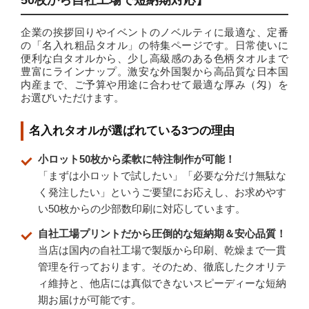
企業の挨拶回りやイベントのノベルティに最適な、定番
の「名入れ粗品タオル」の特集ページです。日常使いに
便利な白タオルから、少し高級感のある色柄タオルまで
豊富にラインナップ。激安な外国製から高品質な日本国
内産まで、ご予算や用途に合わせて最適な厚み（匁）を
お選びいただけます。
名入れタオルが選ばれている3つの理由
小ロット50枚から柔軟に特注制作が可能！
「まずは小ロットで試したい」「必要な分だけ無駄な
く発注したい」というご要望にお応えし、お求めやす
い50枚からの少部数印刷に対応しています。
自社工場プリントだから圧倒的な短納期＆安心品質！
当店は国内の自社工場で製版から印刷、乾燥まで一貫
管理を行っております。そのため、徹底したクオリテ
ィ維持と、他店には真似できないスピーディーな短納
期お届けが可能です。