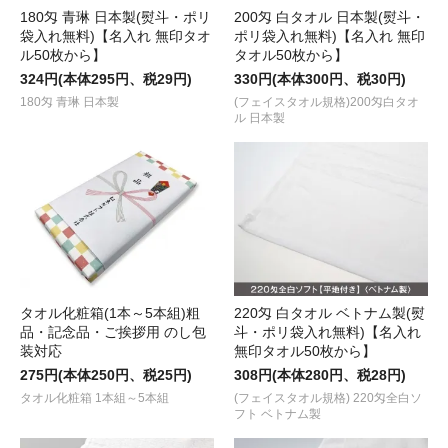
180匁 青琳 日本製(熨斗・ポリ
200匁 白タオル 日本製(熨斗・
袋入れ無料)【名入れ 無印タオ
ポリ袋入れ無料)【名入れ 無印
ル50枚から】
タオル50枚から】
324円(本体295円、税29円)
330円(本体300円、税30円)
180匁 青琳 日本製
(フェイスタオル規格)200匁白タオ
ル 日本製
タオル化粧箱(1本～5本組)粗
220匁 白タオル ベトナム製(熨
品・記念品・ご挨拶用 のし包
斗・ポリ袋入れ無料)【名入れ
装対応
無印タオル50枚から】
275円(本体250円、税25円)
308円(本体280円、税28円)
タオル化粧箱 1本組～5本組
(フェイスタオル規格) 220匁全白ソ
フト ベトナム製