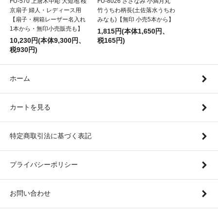
FU-570 上唐木中彫 大短地 桜
FU-8026 さざなみ 小満月丸
京扇子 婦人・レディース用
竹うちわ柄長(土佐落水うちわ
【扇子・桐箱レーザー名入れ
みなも)【無印 小売5本から】
1本から・無印小売販売も】
1,815円(本体1,650円、
10,230円(本体9,300円、
税165円)
税930円)
ホーム
カートを見る
特定商取引法に基づく表記
プライバシーポリシー
お問い合わせ