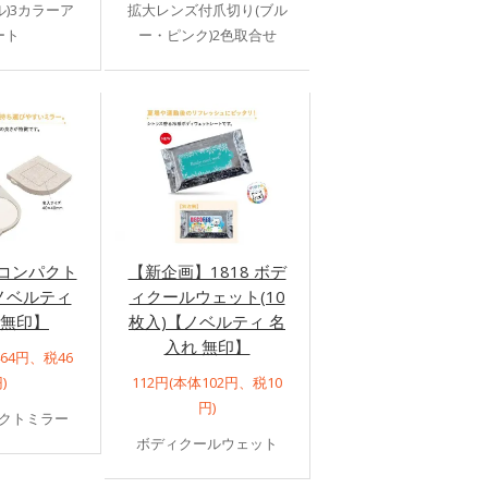
)3カラーア
拡大レンズ付爪切り(ブル
ート
ー・ピンク)2色取合せ
ココンパクト
【新企画】1818 ボデ
ノベルティ
ィクールウェット(10
 無印】
枚入)【ノベルティ 名
入れ 無印】
464円、税46
)
112円(本体102円、税10
円)
クトミラー
ボディクールウェット