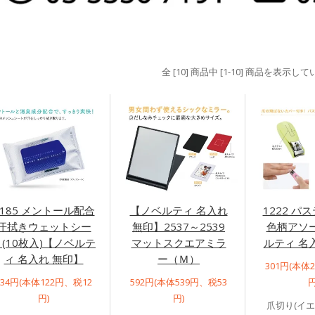
全 [10] 商品中 [1-10] 商品を表示し
1185 メントール配合
【ノベルティ 名入れ
1222 パ
汗拭きウェットシー
無印】2537～2539
色柄アソ
ト(10枚入)【ノベルテ
マットスクエアミラ
ルティ 名
ィ 名入れ 無印】
ー（Ｍ）
301円(本体
134円(本体122円、税12
592円(本体539円、税53
円
円)
円)
爪切り(イ