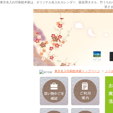
東京名入れ印刷総本家は、オリジナル名入れカレンダー、販促用タオル、竹うちわ
皆さ
東京名入印刷総本家トップページ
>
ノベ