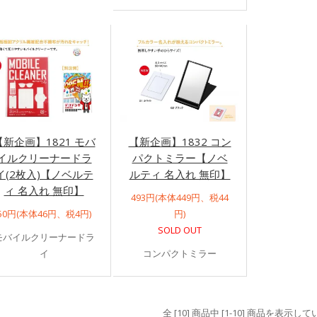
【新企画】1821 モバ
【新企画】1832 コン
イルクリーナードラ
パクトミラー【ノベ
イ(2枚入)【ノベルテ
ルティ 名入れ 無印】
ィ 名入れ 無印】
493円(本体449円、税44
50円(本体46円、税4円)
円)
SOLD OUT
モバイルクリーナードラ
イ
コンパクトミラー
全 [10] 商品中 [1-10] 商品を表示し