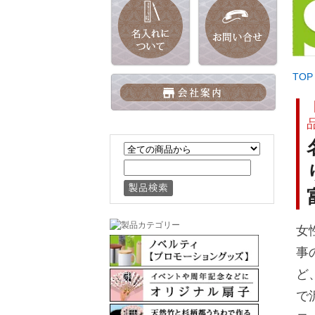
TOP
女
事
ど
で