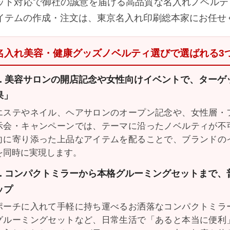
ット対応で御社の誠意を届ける高品質な名入れノベルテ
イテムの作成・注文は、東京名入れ印刷総本家にお任せ
名入れ美容・健康グッズノベルティ選びで選ばれる3
1. 美容サロンの開店記念や女性向けイベントで、ター
果」
エステやネイル、ヘアサロンのオープン記念や、女性層・
示会・キャンペーンでは、テーマに沿ったノベルティが不
向に寄り添った上品なアイテムを配ることで、ブランドの
を同時に実現します。
2. コンパクトミラーから本格グルーミングセットまで
ップ
ポーチに入れて手軽に持ち運べるお洒落なコンパクトミラ
グルーミングセットなど、日常生活で「あると本当に便利