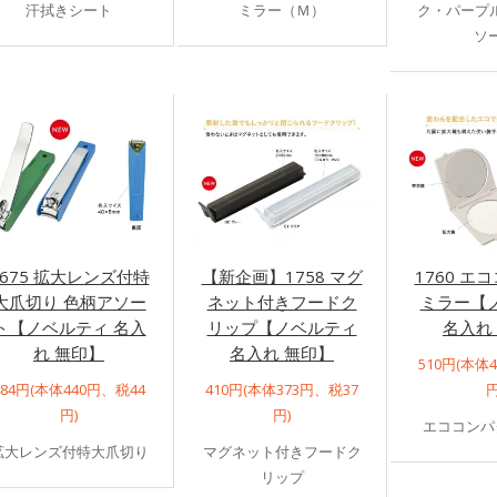
汗拭きシート
ミラー（Ｍ）
ク・パープル
ソ
1675 拡大レンズ付特
【新企画】1758 マグ
1760 エ
大爪切り 色柄アソー
ネット付きフードク
ミラー【
ト【ノベルティ 名入
リップ【ノベルティ
名入れ
れ 無印】
名入れ 無印】
510円(本体
484円(本体440円、税44
410円(本体373円、税37
円
円)
円)
エココンパ
拡大レンズ付特大爪切り
マグネット付きフードク
リップ