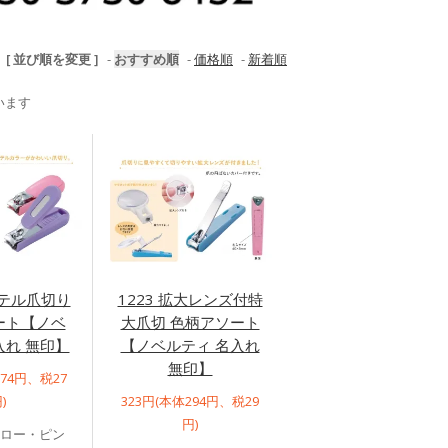
[ 並び順を変更 ]
-
おすすめ順
-
価格順
-
新着順
ています
ステル爪切り
1223 拡大レンズ付特
ート【ノベ
大爪切 色柄アソート
入れ 無印】
【ノベルティ 名入れ
無印】
274円、税27
)
323円(本体294円、税29
円)
エロー・ピン