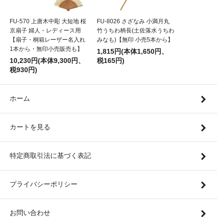
FU-570 上唐木中彫 大短地 桜
FU-8026 さざなみ 小満月丸
京扇子 婦人・レディース用
竹うちわ柄長(土佐落水うちわ
【扇子・桐箱レーザー名入れ
みなも)【無印 小売5本から】
1本から・無印小売販売も】
1,815円(本体1,650円、
10,230円(本体9,300円、
税165円)
税930円)
ホーム
カートを見る
特定商取引法に基づく表記
プライバシーポリシー
お問い合わせ