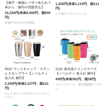
【扇子・桐箱レーザー名入れ 1
1,226円(本体1,115円、税111
本から・無印小売販売も】
円)
10,230円(本体9,300円、税930
レジ袋タイプエコバッグ
円)
京扇子(寸法:6.5寸45間)
0022 ウッドキャップ・ステン
1141 保冷温ドリンクケース
レスタンブラー【ノベルティ
【ノベルティ 名入れ 無印】
名入れ 無印】
430円(本体391円、税39円)
2,339円(本体2,127円、税212
ドリンクケース 保冷温効果バツグ
円)
ン
ウッドキャップ付きステンレスタン
ブラー