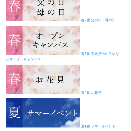
春2番 父の日・母の日
春3番 学校見学の生徒な
どオープンキャンパス
春4番 お花見
夏1番 サマーイベント