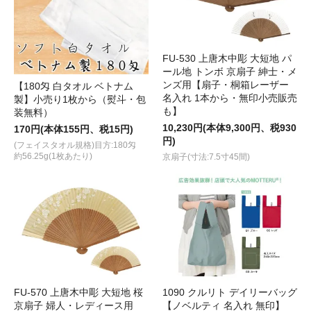
FU-530 上唐木中彫 大短地 パ
ール地 トンボ 京扇子 紳士・メ
ンズ用【扇子・桐箱レーザー
【180匁 白タオル ベトナム
名入れ 1本から・無印小売販売
製】小売り1枚から（熨斗・包
も】
装無料）
10,230円(本体9,300円、税930
170円(本体155円、税15円)
円)
(フェイスタオル規格)目方:180匁
約56.25g(1枚あたり)
京扇子(寸法:7.5寸45間)
FU-570 上唐木中彫 大短地 桜
1090 クルリト デイリーバッグ
京扇子 婦人・レディース用
【ノベルティ 名入れ 無印】