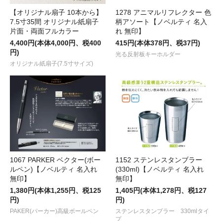
【オリジナル扇子 10本から】
1278 アニマルリフレクター 色
7.5寸35間 オリジナル紙扇子
柄アソート【ノベルティ 名入
片面・両面フルカラー
れ 無印】
4,400円(本体4,000円、税400
415円(本体378円、税37円)
円)
光る反射板キーホルダー
オリジナル紙扇子(7.5寸サイズ)
1067 PARKER ベクター(ボー
1152 ステンレスタンブラー
ルペン)【ノベルティ 名入れ
(330ml)【ノベルティ 名入れ
無印】
無印】
1,380円(本体1,255円、税125
1,405円(本体1,278円、税127
円)
円)
PAKER(パーカー)高級ボールペン
ステンレスタンブラー 330mlタイ
プ