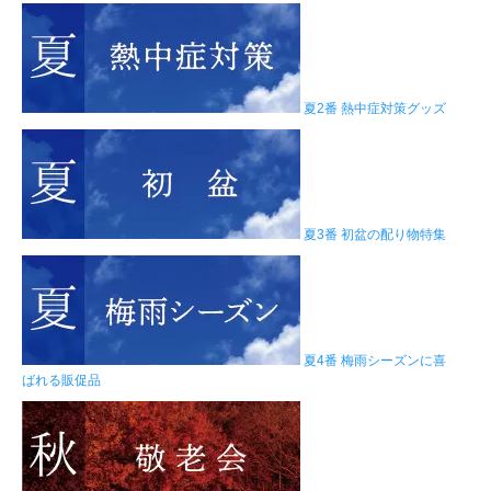
夏2番 熱中症対策グッズ
夏3番 初盆の配り物特集
夏4番 梅雨シーズンに喜
ばれる販促品