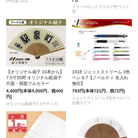
PR定規 15㎝
ミラークロック スクエア型 ワイド
型
【オリジナル扇子 10本から】
1018 ジェットストリーム 3色
7.5寸35間 オリジナル紙扇子
ペン 0.7【ノベルティ 名入れ
片面・両面フルカラー
無印】
4,400円(本体4,000円、税400
793円(本体721円、税72円)
円)
ジェットストリーム 3色ボールペン
抗菌タイプ
オリジナル紙扇子(7.5寸サイズ)