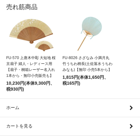
売れ筋商品
FU-570 上唐木中彫 大短地 桜
FU-8026 さざなみ 小満月丸
京扇子 婦人・レディース用
竹うちわ柄長(土佐落水うちわ
【扇子・桐箱レーザー名入れ
みなも)【無印 小売5本から】
1本から・無印小売販売も】
1,815円(本体1,650円、
10,230円(本体9,300円、
税165円)
税930円)
ホーム
カートを見る