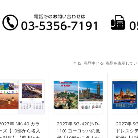
全 [5] 商品中 [1-5] 商品を表示して
2027年 NK-40 カラ
2027年 SG-420(ND-
2027年 S
ーズ【10部から名入
110) ヨーロッパの風
ドレスシテ
れ対応】【壁掛けカ
景【10部から名入れ
夜景)【1