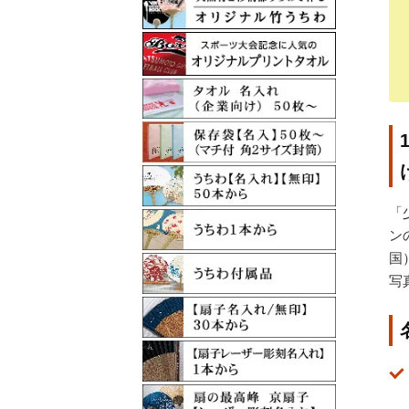
「
ン
国
写