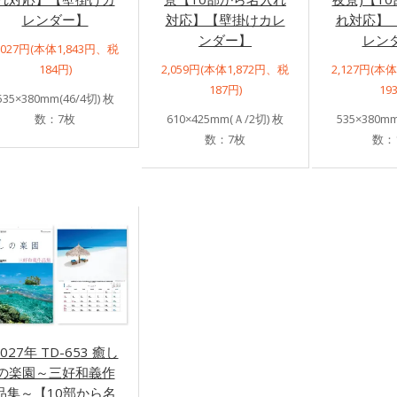
レンダー】
対応】【壁掛けカレ
れ対応】
ンダー】
レン
,027円(本体1,843円、税
184円)
2,059円(本体1,872円、税
2,127円(本
187円)
19
535×380mm(46/4切) 枚
数：7枚
610×425mm(Ａ/2切) 枚
535×380mm
数：7枚
数：
2027年 TD-653 癒し
の楽園～三好和義作
品集～【10部から名