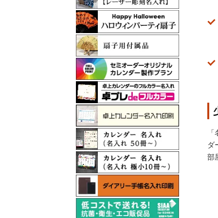
「
ダ
部