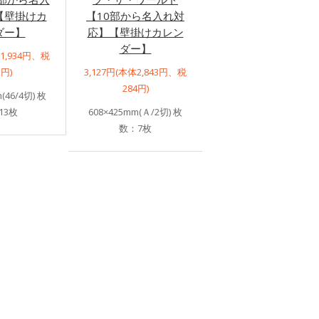
【壁掛けカ
【10部から名入れ対
ダー】
応】【壁掛けカレン
ダー】
体1,934円、税
3円)
3,127円(本体2,843円、税
284円)
(46/4切) 枚
13枚
608×425mm(Ａ/2切) 枚
数：7枚