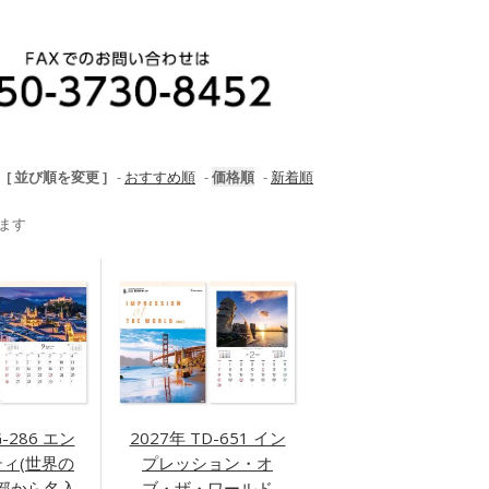
[ 並び順を変更 ]
-
おすすめ順
-
価格順
-
新着順
います
G-286 エン
2027年 TD-651 イン
ィ(世界の
プレッション・オ
0部から名入
ブ・ザ・ワールド