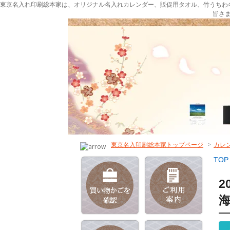
東京名入れ印刷総本家は、オリジナル名入れカレンダー、販促用タオル、竹うちわ
皆さ
東京名入印刷総本家トップページ
>
カレ
TOP
2