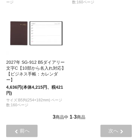
ージ
数:160ページ
2027年 SG-912 B5ダイアリー
文字C【10部から名入れ対応】
【ビジネス手帳：カレンダ
ー】
4,636円(本体4,215円、税421
円)
サイズ:B5判(254×182mm) ページ
数:160ページ
3
1
3
商品中
-
商品
前へ
次へ