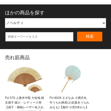
ほかの商品を探す
検索
売れ筋商品
FU-570 上唐木中彫 大短地 桜
FU-8026 さざなみ 小満月丸
京扇子 婦人・レディース用
竹うちわ柄長(土佐落水うちわ
【扇子・桐箱レーザー名入れ
みなも)【無印 小売5本から】