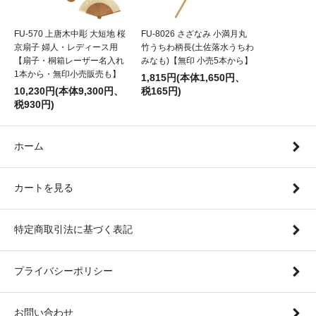
FU-570 上唐木中彫 大短地 桜
FU-8026 さざなみ 小満月丸
京扇子 婦人・レディース用
竹うちわ柄長(土佐落水うちわ
【扇子・桐箱レーザー名入れ
みなも)【無印 小売5本から】
1本から・無印小売販売も】
1,815円(本体1,650円、
10,230円(本体9,300円、
税165円)
税930円)
ホーム
カートを見る
特定商取引法に基づく表記
プライバシーポリシー
お問い合わせ