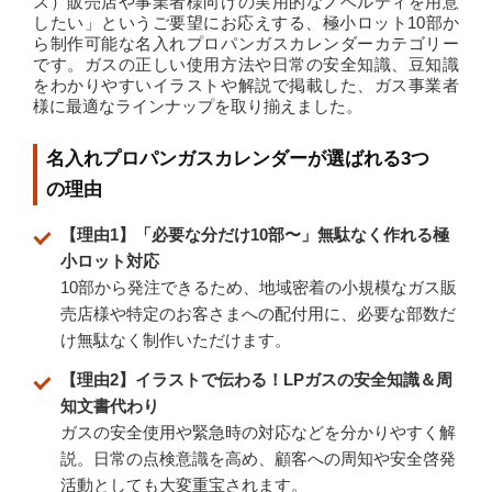
ス）販売店や事業者様向けの実用的なノベルティを用意
したい」というご要望にお応えする、極小ロット10部か
ら制作可能な名入れプロパンガスカレンダーカテゴリー
です。ガスの正しい使用方法や日常の安全知識、豆知識
をわかりやすいイラストや解説で掲載した、ガス事業者
様に最適なラインナップを取り揃えました。
名入れプロパンガスカレンダーが選ばれる3つ
の理由
【理由1】「必要な分だけ10部〜」無駄なく作れる極
小ロット対応
10部から発注できるため、地域密着の小規模なガス販
売店様や特定のお客さまへの配付用に、必要な部数だ
け無駄なく制作いただけます。
【理由2】イラストで伝わる！LPガスの安全知識＆周
知文書代わり
ガスの安全使用や緊急時の対応などを分かりやすく解
説。日常の点検意識を高め、顧客への周知や安全啓発
活動としても大変重宝されます。