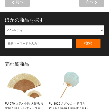
前へ
次へ
ほかの商品を探す
検索
売れ筋商品
FU-570 上唐木中彫 大短地 桜
FU-8026 さざなみ 小満月丸
京扇子 婦人・レディース用
竹うちわ柄長(土佐落水うちわ