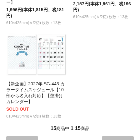
ー】
2,157円(本体1,961円、税196
1,996円(本体1,815円、税181
円)
円)
610×425mm(Ａ/2切) 枚数：13枚
610×425mm(Ａ/2切) 枚数：13枚
【新企画】2027年 SG-443 カ
ラータイムスケジュール【10
部から名入れ対応】【壁掛け
カレンダー】
SOLD OUT
610×425mm(Ａ/2切) 枚数：13枚
15
1
15
商品中
-
商品