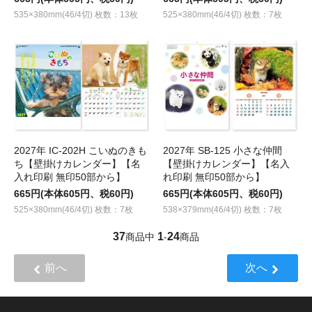
535×380mm(46/4切) 枚数：13枚
525×380mm(46/4切) 枚数：7枚
2027年 IC-202H こいぬのきも
2027年 SB-125 小さな仲間
ち【壁掛けカレンダー】【名
【壁掛けカレンダー】【名入
入れ印刷 無印50部から】
れ印刷 無印50部から】
665円(本体605円、税60円)
665円(本体605円、税60円)
525×380mm(46/4切) 枚数：7枚
538×379mm(46/4切) 枚数：7枚
37
1
24
商品中
-
商品
前へ
次へ