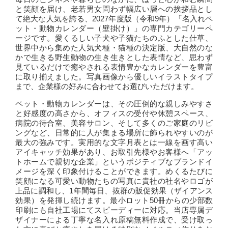
と笑顔を届け、老若男女問わず幅広い層への挨拶品とし
て絶大な人気を誇る、2027年度版（令和9年）「名入れペ
ット・動物カレンダー（壁掛け）」の専門カテゴリーペ
ージです。愛くるしい子犬や子猫たちのふとした仕草、
世界中から集めた人気犬種・猫種の決定版、大自然のな
かで生きる野生動物の生き生きとした表情など、思わず
見ているだけで癒やされる表情豊かなカレンダーを豊富
に取り揃えました。写真画像から優しいイラストタイプ
まで、企業様の好みに合わせてお選びいただけます。
ペット・動物カレンダーは、その圧倒的な親しみやすさ
と好感度の高さから、オフィスの受付や休憩スペース、
病院の待合室、美容サロン、そして多くのご家庭のリビ
ングなど、日常的に人が集まる場所に飾られやすいのが
最大の強みです。実用的な文字月表とは一線を画す高い
アイキャッチ効果があり、お取引先様やお客様へ「アッ
トホームで親切な企業」というポジティブなブランドイ
メージを深く印象付けることができます。めくるたびに
笑顔になる可愛い動物たちの写真に貴社の社名やロゴが
上品に調和し、1年間毎日、抜群の販促効果（ザイアンス
効果）を発揮し続けます。最小ロット50冊からの少部数
印刷にも自社工場にてスピーディーに対応。当店専属デ
ザイナーによる丁寧な名入れ原稿無料作成で、受け取っ