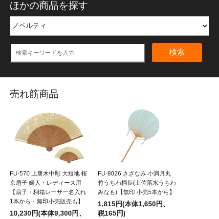
ほかの商品を探す
検索
売れ筋商品
FU-570 上唐木中彫 大短地 桜
FU-8026 さざなみ 小満月丸
京扇子 婦人・レディース用
竹うちわ柄長(土佐落水うちわ
【扇子・桐箱レーザー名入れ
みなも)【無印 小売5本から】
1本から・無印小売販売も】
1,815円(本体1,650円、
10,230円(本体9,300円、
税165円)