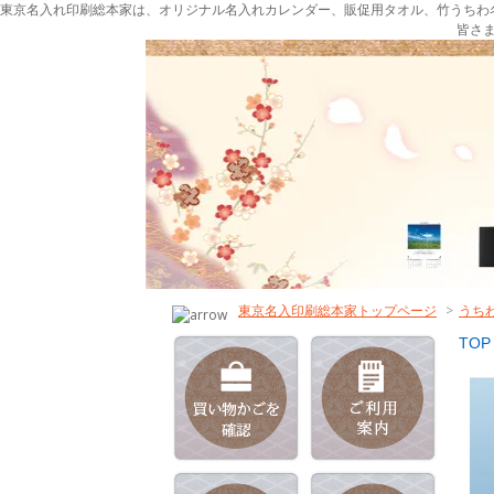
東京名入れ印刷総本家は、オリジナル名入れカレンダー、販促用タオル、竹うちわ
皆さ
東京名入印刷総本家トップページ
>
うち
TOP