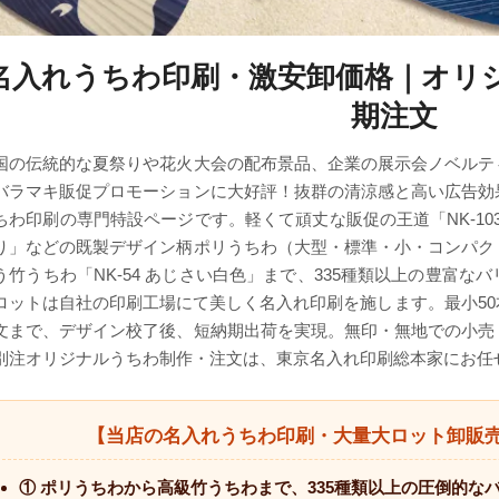
名入れうちわ印刷・激安卸価格｜オリ
期注文
国の伝統的な夏祭りや花火大会の配布景品、企業の展示会ノベルテ
バラマキ販促プロモーションに大好評！抜群の清涼感と高い広告効
ちわ印刷の専門特設ページです。軽くて頑丈な販促の王道「NK-103 水風
り」などの既製デザイン柄ポリうちわ（大型・標準・小・コンパク
う竹うちわ「NK-54 あじさい白色」まで、335種類以上の豊富
ロットは自社の印刷工場にて美しく名入れ印刷を施します。最小5
文まで、デザイン校了後、短納期出荷を実現。無印・無地での小売
別注オリジナルうちわ制作・注文は、東京名入れ印刷総本家にお任
【当店の名入れうちわ印刷・大量大ロット卸販売
① ポリうちわから高級竹うちわまで、335種類以上の圧倒的な