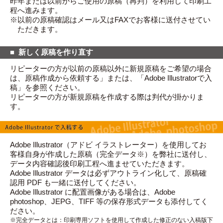
昨年または以前からご使用の原稿（再判）を利用して印刷工
程へ進みます。
以前の原稿確認はメール又はFAXでお客様に送付させてい
ただきます。
新しく原稿を作り直す
リピーターの方が以前の原稿以外に新規原稿をご希望の場合
は、原稿作成から依頼する」または、「Adobe Illustratorで入
稿」を参照ください。
リピーターの方が新規原稿を作成する際は判代が掛かりま
す。
Adobe Illustrator（アドビ イラストレーター）を使用してお
客様自身が作成した原稿（完全データ※）を弊社に送付し、
データ内容確認後印刷工程へ進ませていただきます。
Adobe Illustrator データは必ずアウトライン化して、原稿確
認用 PDF も一緒に送付してください。
Adobe Illustrator に配置画像がある場合は、Adobe
photoshop、JEPG、TIFF 等の保存形式データも添付してく
ださい。
完全データとは：印刷専用ソフトを使用して作成した修正のない入稿版下