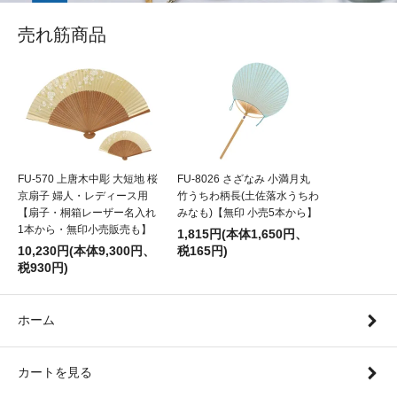
売れ筋商品
FU-570 上唐木中彫 大短地 桜
FU-8026 さざなみ 小満月丸
京扇子 婦人・レディース用
竹うちわ柄長(土佐落水うちわ
【扇子・桐箱レーザー名入れ
みなも)【無印 小売5本から】
1本から・無印小売販売も】
1,815円(本体1,650円、
10,230円(本体9,300円、
税165円)
税930円)
ホーム
カートを見る