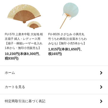
FU-570 上唐木中彫 大短地 桜
FU-8026 さざなみ 小満月丸
京扇子 婦人・レディース用
竹うちわ柄長(土佐落水うちわ
【扇子・桐箱レーザー名入れ
みなも)【無印 小売5本から】
1本から・無印小売販売も】
1,815円(本体1,650円、
10,230円(本体9,300円、
税165円)
税930円)
ホーム
カートを見る
特定商取引法に基づく表記