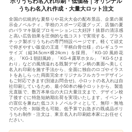
ポリうちわ名入れ印刷・低価格｜オリジナル
うちわ名入れ作成・大量大ロット注文
全国の伝統的な夏祭りや花火大会の配布景品、企業の展
示会ノベルティ、学校のスポーツ応援グッズ、店舗の夏
のバラマキ販促プロモーションに大好評！抜群の清涼感
と高い広告効果を圧倒的な低コストで実現する、プラス
チック製ポリうちわの専門特設ページです。軽くて頑丈
で仰ぎやすい販促の王道「平柄白骨仕様」のレギュラー
サイズ（縦34.5cm×横24cm）を採用。「KG-10 風鈴花
火」「KG-1 朝顔風鈴」「KG-4 露草ホタル」「KG-5 ひま
わり」などの風情溢れる既製デザイン柄の裏面へ美しく
名入れ印刷を施す手法から、全面に独自のロゴやイラス
トをあしらった両面完全オリジナルフルカラーデザイン
もご対応できます(別途お問合せ)。小ロットの名入れは自
社印刷しているため、最小50本の極小ロットから、製造
元直販で、数万本単位の大口大量注文まで、デザイン校
了後すぐに特急短納期出荷を実現いたします。イベント
の宣伝を兼ねた低コストノベルティとして、無印・無地
での小売・卸販売も可能。低予算でお急ぎの既成品ポリ
うちわ制作・注文は、東京名入れ印刷総本家にお任せく
ださい。