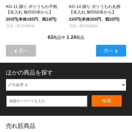
KG-11 踊り ポリうちわ平柄
KG-14 踊り ポリうちわ丸柄
【名入れ 無印50本から】
【名入れ 無印50本から】
203円(本体185円、税18円)
220円(本体200円、税20円)
寸法：34.5×24cm
寸法：36.5×24cm
63
1
24
商品中
-
商品
前へ
次へ
ほかの商品を探す
検索
売れ筋商品