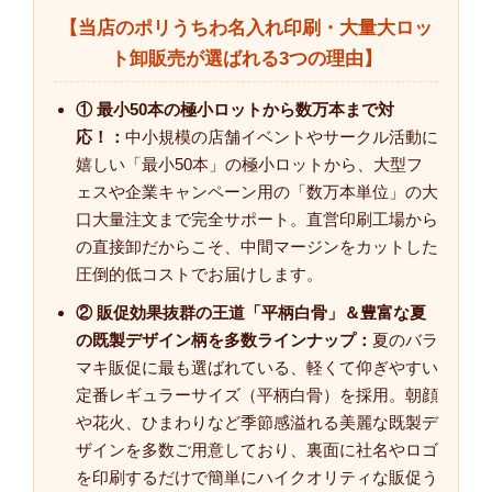
【当店のポリうちわ名入れ印刷・大量大ロッ
ト卸販売が選ばれる3つの理由】
① 最小50本の極小ロットから数万本まで対
応！：
中小規模の店舗イベントやサークル活動に
嬉しい「最小50本」の極小ロットから、大型フ
ェスや企業キャンペーン用の「数万本単位」の大
口大量注文まで完全サポート。直営印刷工場から
の直接卸だからこそ、中間マージンをカットした
圧倒的低コストでお届けします。
② 販促効果抜群の王道「平柄白骨」＆豊富な夏
の既製デザイン柄を多数ラインナップ：
夏のバラ
マキ販促に最も選ばれている、軽くて仰ぎやすい
定番レギュラーサイズ（平柄白骨）を採用。朝顔
や花火、ひまわりなど季節感溢れる美麗な既製デ
ザインを多数ご用意しており、裏面に社名やロゴ
を印刷するだけで簡単にハイクオリティな販促う