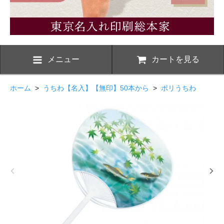
メニュー
カートを見る
ホーム
>
うちわ【名入】【無印】50本から
>
ポリうちわ