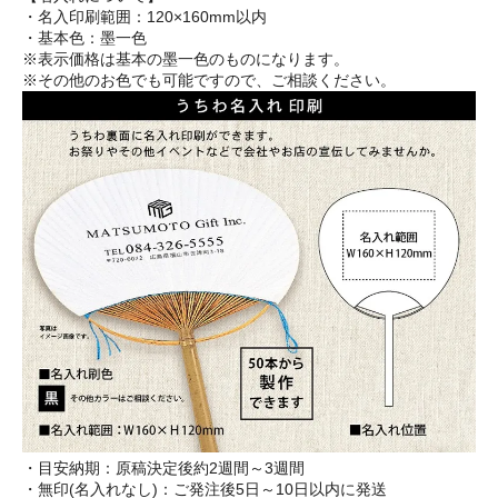
・名入印刷範囲：120×160mm以内
・基本色：墨一色
※表示価格は基本の墨一色のものになります。
※その他のお色でも可能ですので、ご相談ください。
・目安納期：原稿決定後約2週間～3週間
・無印(名入れなし)：ご発注後5日～10日以内に発送