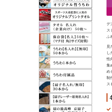
デ
ス
ふ
見
し
性
集
め
制
ス