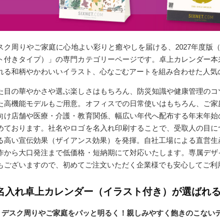
スク周りやご家庭に心地よい彩りと癒やしを届ける、2027年度版
ト付きタイプ）」の専門カテゴリーページです。卓上カレンダー本
れる和柄やかわいいイラスト、心なごむアートを組み合わせた人気
た目の華やかさや選ぶ楽しさはもちろん、防災知識や健康管理のコ
た高機能モデルもご用意。オフィスでの日常使いはもちろん、ご家
向け店舗や医療・介護・教育関係、幅広い年代へ配布する年末年始
めております。社名やロゴを名入れ印刷することで、受取人の目に
る高い宣伝効果（ザイアンス効果）を発揮。自社工場による直営生
作から大口発注まで低価格・短納期にて対応いたします。専属デザ
もございますので、初めてご注文いただく企業様でも安心してご利
名入れ卓上カレンダー（イラスト付き）が選ばれる
デスク周りやご家庭をパッと明るく！親しみやすく飽きのこない