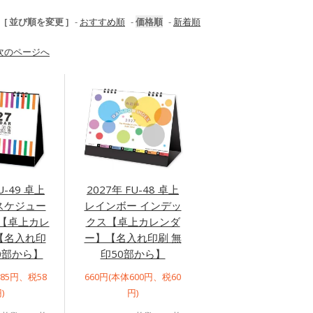
[ 並び順を変更 ]
-
おすすめ順
-
価格順
-
新着順
次のページへ
U-49 卓上
2027年 FU-48 卓上
スケジュー
レインボー インデッ
)【卓上カレ
クス【卓上カレンダ
【名入れ印
ー】【名入れ印刷 無
0部から】
印50部から】
585円、税58
660円(本体600円、税60
)
円)