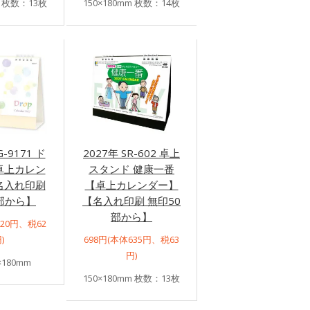
m 枚数：13枚
150×180mm 枚数：14枚
G-9171 ド
2027年 SR-602 卓上
卓上カレン
スタンド 健康一番
名入れ印刷
【卓上カレンダー】
部から】
【名入れ印刷 無印50
部から】
620円、税62
)
698円(本体635円、税63
円)
×180mm
150×180mm 枚数：13枚