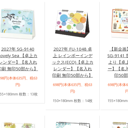
2027年 SG-9140
2027年 FU-1048 卓
【新企画】
Lovely Sea 【卓上カ
上 レインボーインデ
SG-914
レンダー】【名入れ
ックス(ECO)【卓上カ
より【卓
印刷 無印50部から】
レンダー】【名入れ
ー】【名入
印刷 無印50部から】
印50
698円(本体635円、税63
円)
698円(本体635円、税63
698円(本体
円)
円
155×180mm 枚数：13枚
150×180mm 枚数：14枚
155×180m