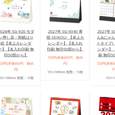
2026年 SG-920 モダ
2027年 SG-9340 青
2027年 S
ン押し花・和紙はり
煌-SEIKOU- 【卓上カ
ん&にゃん
絵【卓上カレンダ
レンダー】【名入れ
トタイプ)
ー】【名入れ印刷 無
印刷 無印50部から】
ンダー】
印50部から】
刷 無印5
720円(本体655円、税65
720円(本体655円、税65
円)
720円(本体
円)
円
155×180mm 枚数：13枚
155×180mm 枚数：13枚
155×