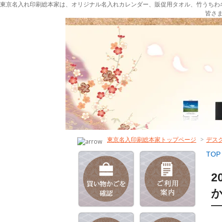
東京名入れ印刷総本家は、オリジナル名入れカレンダー、販促用タオル、竹うちわ
皆さ
東京名入印刷総本家トップページ
>
デス
TOP
2