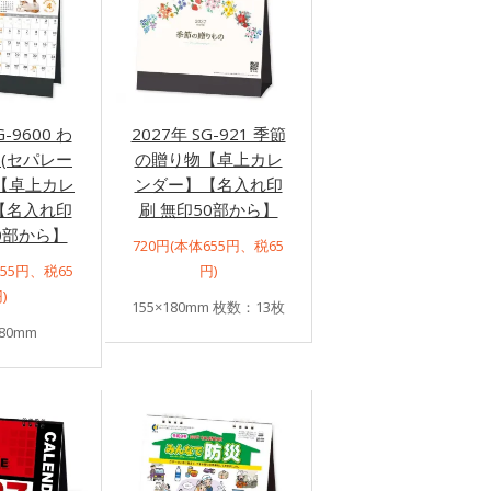
G-9600 わ
2027年 SG-921 季節
(セパレー
の贈り物【卓上カレ
【卓上カレ
ンダー】【名入れ印
【名入れ印
刷 無印50部から】
0部から】
720円(本体655円、税65
655円、税65
円)
)
155×180mm 枚数：13枚
180mm