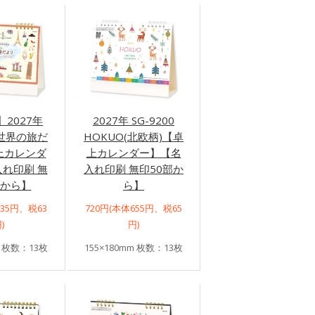
2027年
2027年 SG-9200
1 世界の旅だ
HOKUO(北欧柄)【卓
上カレンダ
上カレンダー】【名
れ印刷 無
入れ印刷 無印50部か
部から】
ら】
635円、税63
720円(本体655円、税65
)
円)
m 枚数：13枚
155×180mm 枚数：13枚