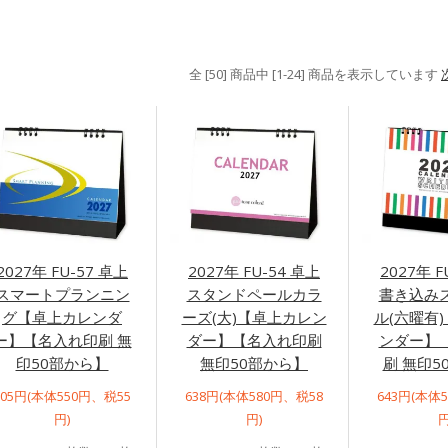
全 [50] 商品中 [1-24] 商品を表示しています
2027年 FU-57 卓上
2027年 FU-54 卓上
2027年 F
スマートプランニン
スタンドペールカラ
書き込み
グ【卓上カレンダ
ーズ(大)【卓上カレン
ル(六曜有
ー】【名入れ印刷 無
ダー】【名入れ印刷
ンダー】
印50部から】
無印50部から】
刷 無印5
605円(本体550円、税55
638円(本体580円、税58
643円(本体
円)
円)
円