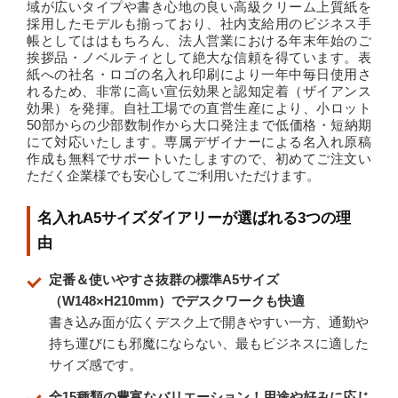
域が広いタイプや書き心地の良い高級クリーム上質紙を
採用したモデルも揃っており、社内支給用のビジネス手
帳としてははもちろん、法人営業における年末年始のご
挨拶品・ノベルティとして絶大な信頼を得ています。表
紙への社名・ロゴの名入れ印刷により一年中毎日使用さ
れるため、非常に高い宣伝効果と認知定着（ザイアンス
効果）を発揮。自社工場での直営生産により、小ロット
50部からの少部数制作から大口発注まで低価格・短納期
にて対応いたします。専属デザイナーによる名入れ原稿
作成も無料でサポートいたしますので、初めてご注文い
ただく企業様でも安心してご利用いただけます。
名入れA5サイズダイアリーが選ばれる3つの理
由
定番＆使いやすさ抜群の標準A5サイズ
（W148×H210mm）でデスクワークも快適
書き込み面が広くデスク上で開きやすい一方、通勤や
持ち運びにも邪魔にならない、最もビジネスに適した
サイズ感です。
全15種類の豊富なバリエーション！用途や好みに応じ