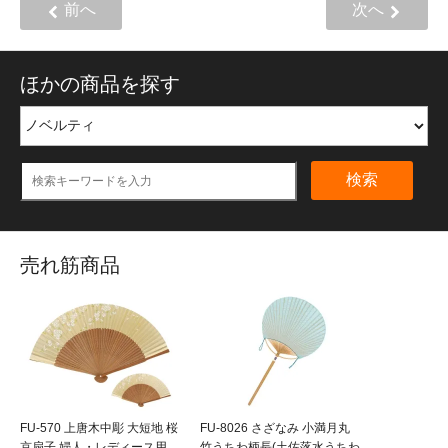
前へ
次へ
ほかの商品を探す
検索
売れ筋商品
FU-570 上唐木中彫 大短地 桜
FU-8026 さざなみ 小満月丸
京扇子 婦人・レディース用
竹うちわ柄長(土佐落水うちわ