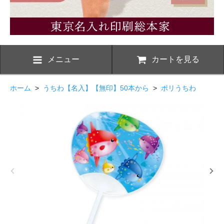
メニュー
カートを見る
ホーム
>
うちわ【名入】【無印】50本から
>
ポリうちわ