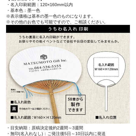
・名入印刷範囲：120×160mm以内
・基本色：墨一色
※表示価格は基本の墨一色のものになります。
※その他のお色でも可能ですので、ご相談ください。
・目安納期：原稿決定後約2週間～3週間
・無印(名入れなし)：ご発注後5日～10日以内に発送