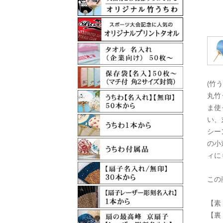
(竹
丸竹
ま使
い、
シー
の小
ィに
この
【素
【裏