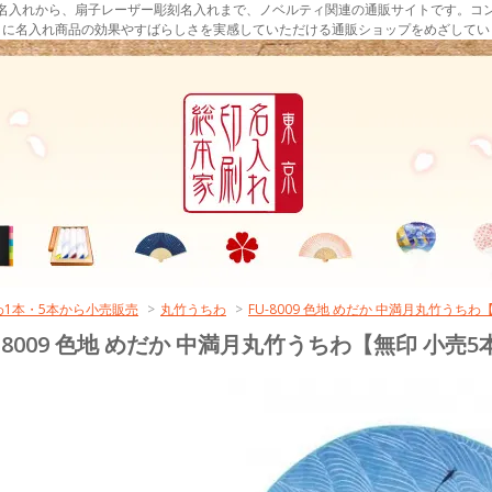
名入れから、扇子レーザー彫刻名入れまで、ノベルティ関連の通販サイトです。コ
まに名入れ商品の効果やすばらしさを実感していただける通販ショップをめざしてい
わ1本・5本から小売販売
>
丸竹うちわ
>
FU-8009 色地 めだか 中満月丸竹うち
U-8009 色地 めだか 中満月丸竹うちわ【無印 小売