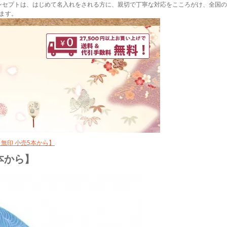
ンセプトは、はじめて名入れをされる方に、親切で丁寧な対応をこころがけ、全国の
ます。
わ【無印 小売5本から】
5本から】