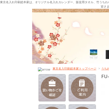
東京名入れ印刷総本家は、オリジナル名入れカレンダー、販促用タオル、竹うちわ
皆さ
東京名入印刷総本家トップページ
>
うち
F