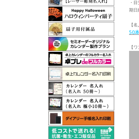
・目
期日
【名
50
【ワ