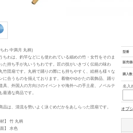
うちわ 中満月 丸柄)
型番
うちわは、釣竿などにも使われている細めの竹・女竹をそのま
販売価
った持ち手が丸いうちわです。匠の技がいきづく伝統の味わ
丸竹団扇です。丸柄で踊りの際にも持ちやすく、絵柄も様々な
購入数
ンに合うものを揃えております。着物やゆかたの装飾品、踊り
道具、外国人の方向けのイベントや海外への手土産、ノベルテ
名入
も最適な商品です。
商品は、清流を勢いよく泳ぐめだかをあしらった団扇です。
オプ
 材】 竹 丸柄
 面】 水色