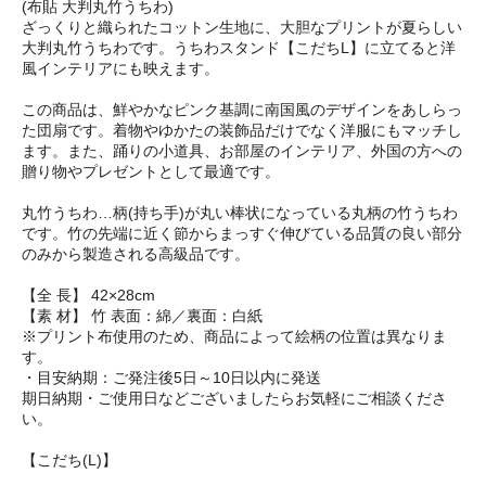
(布貼 大判丸竹うちわ)
ざっくりと織られたコットン生地に、大胆なプリントが夏らしい
大判丸竹うちわです。うちわスタンド【こだちL】に立てると洋
風インテリアにも映えます。
この商品は、鮮やかなピンク基調に南国風のデザインをあしらっ
た団扇です。着物やゆかたの装飾品だけでなく洋服にもマッチし
ます。また、踊りの小道具、お部屋のインテリア、外国の方への
贈り物やプレゼントとして最適です。
丸竹うちわ…柄(持ち手)が丸い棒状になっている丸柄の竹うちわ
です。竹の先端に近く節からまっすぐ伸びている品質の良い部分
のみから製造される高級品です。
【全 長】 42×28cm
【素 材】 竹 表面：綿／裏面：白紙
※プリント布使用のため、商品によって絵柄の位置は異なりま
す。
・目安納期：ご発注後5日～10日以内に発送
期日納期・ご使用日などございましたらお気軽にご相談くださ
い。
【こだち(L)】