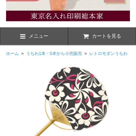
メニュー
カートを見る
ホーム
>
うちわ1本・5本から小売販売
>
レトロモダンうちわ