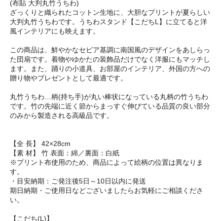
(布貼 大判丸竹うちわ)
ざっくりと織られたコットン生地に、大胆なプリントが夏らしい
大判丸竹うちわです。うちわスタンド【こだちL】に立てると洋
風インテリアにも映えます。
この商品は、鮮やかなセピア基調に南国風のデザインをあしらっ
た団扇です。着物やゆかたの装飾品だけでなく洋服にもマッチし
ます。また、踊りの小道具、お部屋のインテリア、外国の方への
贈り物やプレゼントとして最適です。
丸竹うちわ…柄(持ち手)が丸い棒状になっている丸柄の竹うちわ
です。竹の先端に近く節からまっすぐ伸びている品質の良い部分
のみから製造される高級品です。
【全 長】 42×28cm
【素 材】 竹 表面：綿／裏面：白紙
※プリント布使用のため、商品によって絵柄の位置は異なりま
す。
・目安納期：ご発注後5日～10日以内に発送
期日納期・ご使用日などございましたらお気軽にご相談くださ
い。
【こだち(L)】