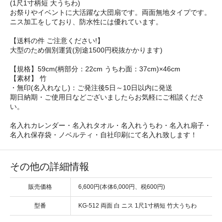
(1尺1寸柄短 大うちわ)
お祭りやイベントに大活躍な大団扇です。両面無地タイプです。
ニス加工をしており、防水性には優れています。
【送料の件 ご注意ください!】
大型のため個別運賃(別途1500円税抜かかります)
【規格】59cm(柄部分：22cm うちわ面：37cm)×46cm
【素材】 竹
・無印(名入れなし)：ご発注後5日～10日以内に発送
期日納期・ご使用日などございましたらお気軽にご相談くださ
い。
名入れカレンダー・名入れタオル・名入れうちわ・名入れ扇子・
名入れ保存袋・ノベルティ・自社印刷にて名入れ致します！
その他の詳細情報
販売価格
6,600円(本体6,000円、税600円)
型番
KG-512 両面 白 ニス 1尺1寸柄短 竹大うちわ