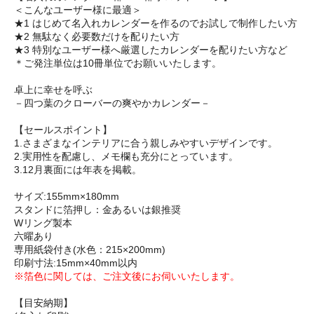
＜こんなユーザー様に最適＞
★1 はじめて名入れカレンダーを作るのでお試しで制作したい方
★2 無駄なく必要数だけを配りたい方
★3 特別なユーザー様へ厳選したカレンダーを配りたい方など
＊ご発注単位は10冊単位でお願いいたします。
卓上に幸せを呼ぶ
－四つ葉のクローバーの爽やかカレンダー－
【セールスポイント】
1.さまざまなインテリアに合う親しみやすいデザインです。
2.実用性を配慮し、メモ欄も充分にとっています。
3.12月裏面には年表を掲載。
サイズ:155mm×180mm
スタンドに箔押し：金あるいは銀推奨
Wリング製本
六曜あり
専用紙袋付き(水色：215×200mm)
印刷寸法:15mm×40mm以内
※箔色に関しては、ご注文後にお伺いいたします。
【目安納期】