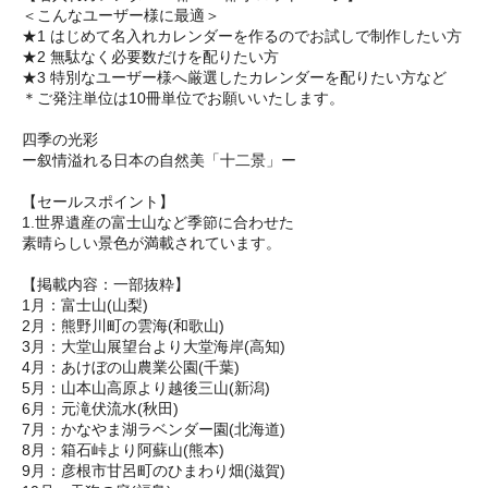
＜こんなユーザー様に最適＞
★1 はじめて名入れカレンダーを作るのでお試しで制作したい方
★2 無駄なく必要数だけを配りたい方
★3 特別なユーザー様へ厳選したカレンダーを配りたい方など
＊ご発注単位は10冊単位でお願いいたします。
四季の光彩
ー叙情溢れる日本の自然美「十二景」ー
【セールスポイント】
1.世界遺産の富士山など季節に合わせた
素晴らしい景色が満載されています。
【掲載内容：一部抜粋】
1月：富士山(山梨)
2月：熊野川町の雲海(和歌山)
3月：大堂山展望台より大堂海岸(高知)
4月：あけぼの山農業公園(千葉)
5月：山本山高原より越後三山(新潟)
6月：元滝伏流水(秋田)
7月：かなやま湖ラベンダー園(北海道)
8月：箱石峠より阿蘇山(熊本)
9月：彦根市甘呂町のひまわり畑(滋賀)