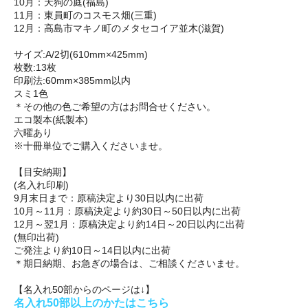
10月：天狗の庭(福島)
11月：東員町のコスモス畑(三重)
12月：高島市マキノ町のメタセコイア並木(滋賀)
サイズ:A/2切(610mm×425mm)
枚数:13枚
印刷法:60mm×385mm以内
スミ1色
＊その他の色ご希望の方はお問合せください。
エコ製本(紙製本)
六曜あり
※十冊単位でご購入くださいませ。
【目安納期】
(名入れ印刷)
9月末日まで：原稿決定より30日以内に出荷
10月～11月：原稿決定より約30日～50日以内に出荷
12月～翌1月：原稿決定より約14日～20日以内に出荷
(無印出荷)
ご発注より約10日～14日以内に出荷
＊期日納期、お急ぎの場合は、ご相談くださいませ。
【名入れ50部からのページは↓】
名入れ50部以上のかたはこちら