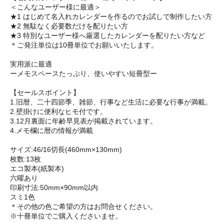
＜こんなユーザー様に最適＞
★1 はじめて名入れカレンダーを作るのでお試しで制作したい方
★2 無駄なく必要数だけを配りたい方
★3 特別なユーザー様へ厳選したカレンダーを配りたい方など
＊ご発注単位は10冊単位でお願いいたします。
実用派に最適
ーメモスペースたっぷり、使いやすい短冊型ー
【セールスポイント】
1.旧暦、二十四節季、雑節、行事など生活に必要な行事が満載。
2.壁掛けに便利なヒモ付です。
3.12月裏面に年齢早見表が掲載されています。
4.メモ欄に暦の情報が満載
サイズ:46/16切長(460mm×130mm)
枚数:13枚
エコ製本(紙製本)
六曜あり
印刷寸法:50mm×90mm以内
スミ1色
＊その他の色ご希望の方はお問合せください。
※十冊単位でご購入くださいませ。