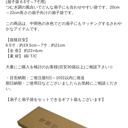
(扇子袋 6.5寸～7寸用)
つむぎ調の風合いでどんな扇子にも合わせやすい袋です。20cm
～22cm長さの扇子向けの扇子袋です。
この商品は、中間色の水色でどの扇子にもマッチングするさわや
かなアイテムです。
【規格目安】
6.5寸：約19.5cm～7寸：約21cm
【全 長】 約22×4cm
【素 材】 綿/ T/C
大量にご購入を検討のお客様(目安30袋以上)ご相談下さい☆
・目安納期：ご発注後5日～10日以内に発送
期日納期・ご使用日などございましたらお気軽にご相談くださ
い。
【扇子と扇子袋をセットできるギフト箱もございます】