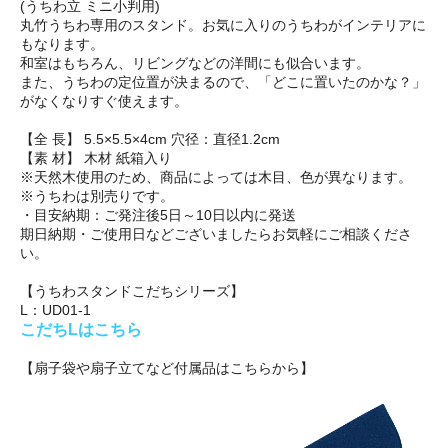
(うちわ立 ミニ小判用)
丸竹うちわ専用のスタンド。お気に入りのうちわがインテリアに
もなります。
和室はもちろん、リビングなどの洋間にも似合います。
また、うちわの定位置が決まるので、「どこに置いたのかな？」
がなくなりすぐ使えます。
【全 長】 5.5×5.5×4cm 穴径：直径1.2cm
【素 材】 木材 紙箱入り
※天然木使用のため、商品によっては木目、色が異なります。
※うちわは別売りです。
・目安納期：ご発注後5日～10日以内に発送
期日納期・ご使用日などございましたらお気軽にご相談くださ
い。
【うちわスタンドこだちシリーズ】
L：UD01-1
こだちLはこちら
【扇子袋や扇子立てなど付属品はこちらから】