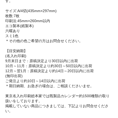
す。
サイズ:A/4切(435mm×297mm)
枚数:7枚
印刷法:45mm×260mm以内
エコ製本(紙製本)
六曜あり
スミ1色
＊その他の色ご希望の方はお問合せください。
【目安納期】
(名入れ印刷)
9月末日まで：原稿決定より30日以内に出荷
10月～11月：原稿決定より約30日～50日以内に出荷
12月～翌1月：原稿決定より約14日～20日以内に出荷
(無印出荷)
ご発注より約10日～14日以内に出荷
＊期日納期、お急ぎの場合は、ご相談くださいませ。
東京名入れ印刷総本家では既製品カレンダー約1500種類の取り
扱いをしております。
掲載していない商品につきましては、下記よりお問合せくださ
い。