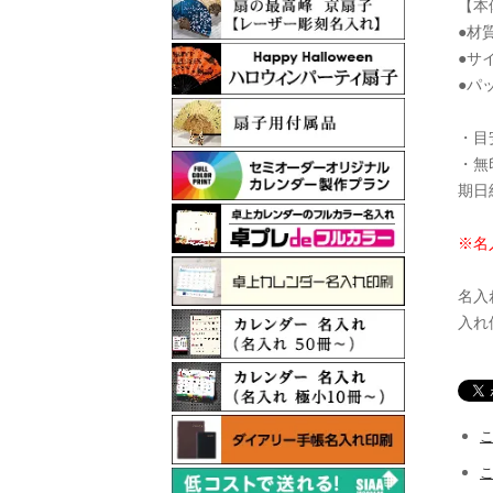
【本
●材
●サイ
●パ
・目
・無
期日
※名
名入
入れ