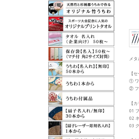
メタ
【セ
① 
② 
【カ
01
02
03 