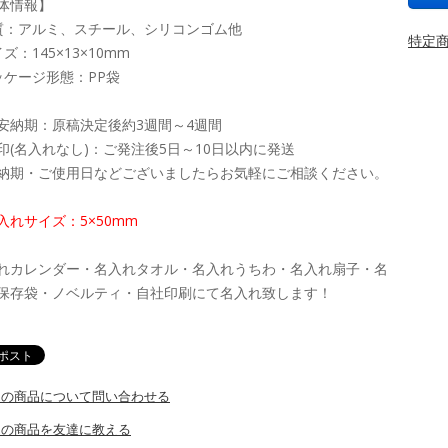
体情報】
質：アルミ、スチール、シリコンゴム他
特定商
ズ：145×13×10mm
ッケージ形態：PP袋
安納期：原稿決定後約3週間～4週間
印(名入れなし)：ご発注後5日～10日以内に発送
納期・ご使用日などございましたらお気軽にご相談ください。
入れサイズ：5×50mm
れカレンダー・名入れタオル・名入れうちわ・名入れ扇子・名
保存袋・ノベルティ・自社印刷にて名入れ致します！
この商品について問い合わせる
この商品を友達に教える