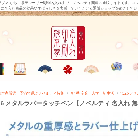
名入れから、扇子レーザー彫刻名入れまで、ノベルティ関連の通販サイトです。コ
まに名入れ商品の効果やすばらしさを実感していただける通販ショップをめざしてい
総本家厳選！季節で選ぶノベルティ特集
>
春1番 卒業・入学・新生活
>
1526 
526 メタルラバータッチペン【ノベルティ 名入れ 