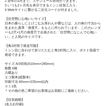
2.翌年の3月まで、スケジュール管理ができます。
3.いつも2ヶ月先を表示できるミシン目加工入り。
4.Webサイトに繋がる二次元コードが付きました。
【住空間に心地いいサイズ】
日本の暮らしにとけこむお茶わんや畳などは、人の体の寸法から
生まれた基準「身度尺」をもとに作られています。このカレンダ
ーも2尺×1尺の身度尺で企画された「住空間になじんで心地い
い」と人気のサイズです。
【角2封筒で発送可能】
ミシン目に合わせて折りたたむと角2封筒に入り、ポスト投函で
発送できます。
サイズ:A/3切長(610mm×280mm)
枚数:6枚
六曜あり
エコ製本(紙製本)
印刷寸法:60mm×235mm以内
スミ1色
＊その他の色ご希望のお客様はお気軽にご連絡ください。
【目安納期】
(名入れ印刷)