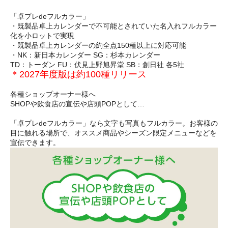
「卓プレdeフルカラー」
・既製品卓上カレンダーで不可能とされていた名入れフルカラー
化を小ロットで実現
・既製品卓上カレンダーの約全点150種以上に対応可能
・NK：新日本カレンダー SG：杉本カレンダー
TD：トーダン FU：伏見上野旭昇堂 SB：創日社 各5社
＊2027年度版は約100種リリース
各種ショップオーナー様へ
SHOPや飲食店の宣伝や店頭POPとして…
「卓プレdeフルカラー」なら文字も写真もフルカラー。お客様の
目に触れる場所で、オススメ商品やシーズン限定メニューなどを
宣伝できます。