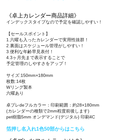
《卓上カレンダー商品詳細》
インデックスタイプなので予定を確認しやすい！
【セールスポイント】
1.六曜も入ったカレンダーで実用性抜群！
2.裏面はスケジュール管理がしやすい！
3.便利な年齢早見表付！
4.3ヶ月先まで表示することで
予定管理のしやすさをアップ！
サイズ:150mm×180mm
枚数:14枚
Wリング製本
六曜あり
卓プレdeフルカラー：印刷範囲：約28×180mm
(カレンダーの種類で2mm程度前後します)
pet樹脂5mm オンデマンド(デジタル) 印刷4C
箔押し名入れ1色50部からはこちら