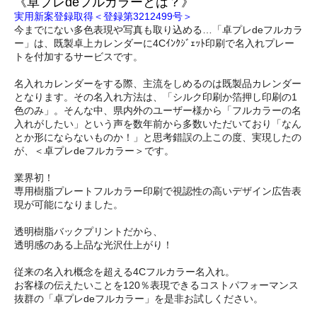
《卓プレdeフルカラーとは？》
実用新案登録取得＜登録第3212499号＞
今までにない多色表現や写真も取り込める…「卓プレdeフルカラ
ー」は、既製卓上カレンダーに4Cｲﾝｸｼﾞｪｯﾄ印刷で名入れプレー
トを付加するサービスです。
名入れカレンダーをする際、主流をしめるのは既製品カレンダー
となります。その名入れ方法は、「シルク印刷か箔押し印刷の1
色のみ」。そんな中、県内外のユーザー様から「フルカラーの名
入れがしたい」という声を数年前から多数いただいており「なん
とか形にならないものか！」と思考錯誤の上この度、実現したの
が、＜卓プレdeフルカラー＞です。
業界初！
専用樹脂プレートフルカラー印刷で視認性の高いデザイン広告表
現が可能になりました。
透明樹脂バックプリントだから、
透明感のある上品な光沢仕上がり！
従来の名入れ概念を超える4Cフルカラー名入れ。
お客様の伝えたいことを120％表現できるコストパフォーマンス
抜群の「卓プレdeフルカラー」を是非お試しください。