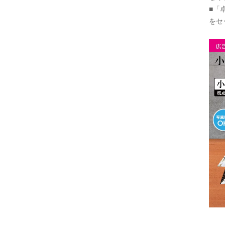
■「
をセ