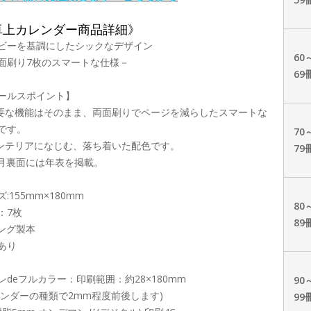
卓上カレンダー商品詳細》
ビーを基調にしたシックなデザイン
60
面刷り7枚のスマートな仕様－
69
ールスポイント】
必要な機能はそのまま、両面刷りでページを減らしたスマートな
です。
70
インテリアになじむ、落ち着いた配色です。
79
12月裏面には年表を掲載。
:155mm×180mm
80
：7枚
89
ング製本
あり
レdeフルカラー：印刷範囲：約28×180mm
90
レンダーの種類で2mm程度前後します)
99