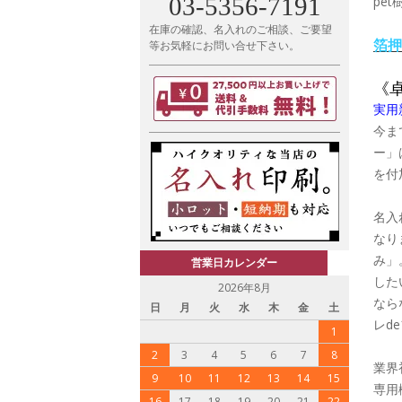
03-5356-7191
pe
在庫の確認、名入れのご相談、ご要望
箔押
等お気軽にお問い合せ下さい。
《
実用
今ま
ー」
を付
名入
なり
み」
営業日カレンダー
した
2026年8月
なら
日
月
火
水
木
金
土
レd
1
2
3
4
5
6
7
8
業界
9
10
11
12
13
14
15
専用
16
17
18
19
20
21
22