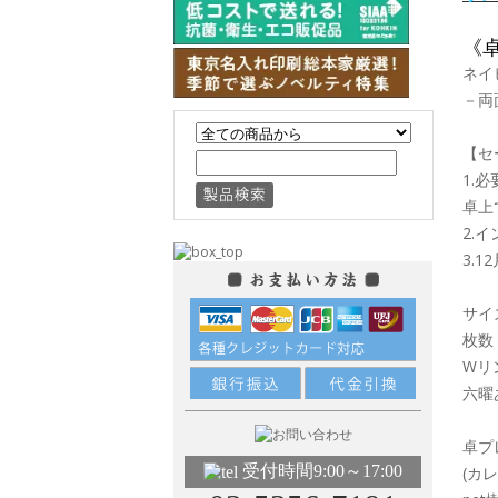
《
ネイ
－両
【セ
1.
卓上
2.
3.
サイズ
枚数
Wリ
六曜
卓プ
受付時間9:00～17:00
(カ