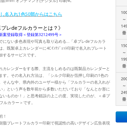
t樹脂5mm オンデマンド(デジタル) 印刷4C
10
し名入れ1色50部からはこちら
～
14
卓プレdeフルカラーとは？》
冊
新案登録取得＜登録第3212499号＞
でにない多色表現や写真も取り込める…「卓プレdeフルカラ
15
は、既製卓上カレンダーに4Cｲﾝｸｼﾞｪｯﾄ印刷で名入れプレート
～
加するサービスです。
19
冊
れカレンダーをする際、主流をしめるのは既製品カレンダーと
ます。その名入れ方法は、「シルク印刷か箔押し印刷の1色の
20
。そんな中、県内外のユーザー様から「フルカラーの名入れが
～
い」という声を数年前から多数いただいており「なんとか形に
24
ないものか！」と思考錯誤の上この度、実現したのが、＜卓プ
冊
eフルカラー＞です。
初！
樹脂プレートフルカラー印刷で視認性の高いデザイン広告表現