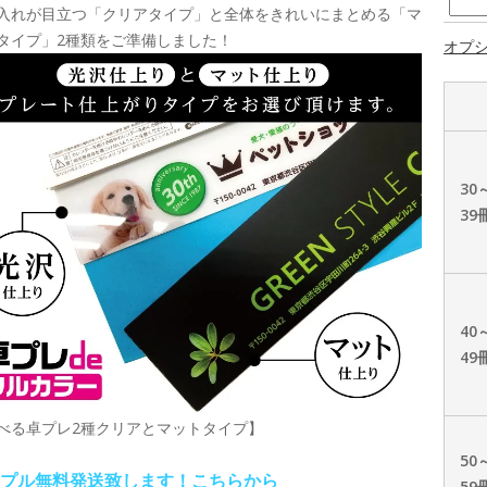
入れが目立つ「クリアタイプ」と全体をきれいにまとめる「マ
タイプ」2種類をご準備しました！
オプ
30
39
40
49
べる卓プレ2種クリアとマットタイプ】
50
プル無料発送致します！こちらから
59