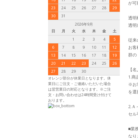
が可
23
24
25
26
27
28
29
30
31
透明
2026年9月
透明
日
月
火
水
木
金
土
1
2
3
4
5
従来
お客
6
7
8
9
10
11
12
群の
13
14
15
16
17
18
19
20
21
22
23
24
25
26
【名
27
28
29
30
1.
オレンジ部分が休業日となります。休
業日にご注文・ご連絡いただいた場合
※お
は翌営業日の対応となります。※ご注
を選
文・お問い合わせは24時間受け付けて
おります。
2.
セル
■業
なり