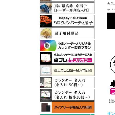
★名
ット
【選
サン