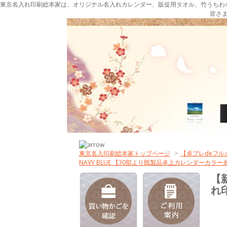
東京名入れ印刷総本家は、オリジナル名入れカレンダー、販促用タオル、竹うちわ
皆さ
東京名入印刷総本家トップページ
>
【卓プレdeフ
NAVY BLUE 【30部より既製品卓上カレンダーカ
【新
れ