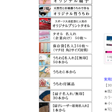
実用
【3
★既
カラ
★小
★写