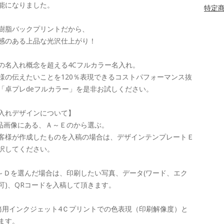
能になりました。
特定商
樹脂バックプリントだから、
感のある上品な光沢仕上がり！
の名入れ概念を超える4Cフルカラー名入れ。
様の伝えたいことを120％表現できるコストパフォーマンス抜
「卓プレdeフルカラー」を是非お試しください。
入れデザインについて】
商品画像にある、Ａ～Ｅのから選ぶ。
客様が作成したものを入稿の場合は、デザインテンプレートＥ
択してください。
Ａ～Ｄを選んだ場合は、印刷したい写真、データ(ワード、エク
可)、QRコードを入稿して頂きます。
務用インクジェット4Ｃプリントでの色表現（印刷解像度）と
ます。