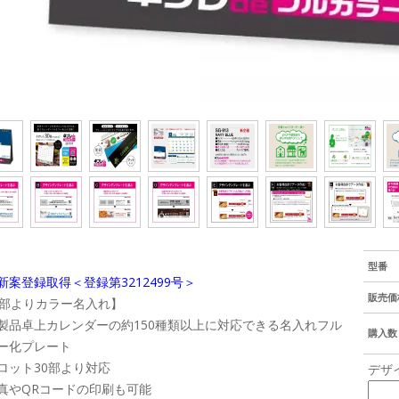
型番
新案登録取得＜登録第3212499号＞
販売価
0部よりカラー名入れ】
製品卓上カレンダーの約150種類以上に対応できる名入れフル
購入数
ー化プレート
ロット30部より対応
デザ
真やQRコードの印刷も可能