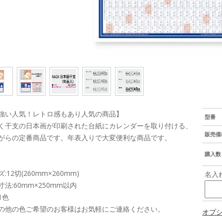
強い人気！レトロ感もあり人気の商品】
型番
く干支の日本画が印刷された台紙にカレンダーを取り付ける、
販売価
がらの定番商品です。年表入りで大変便利な商品です。
購入数
:12切(260mm×260mm)
名入
寸法:60mm×250mm以内
1色
の他の色ご希望のお客様はお気軽にご連絡ください。
オプ