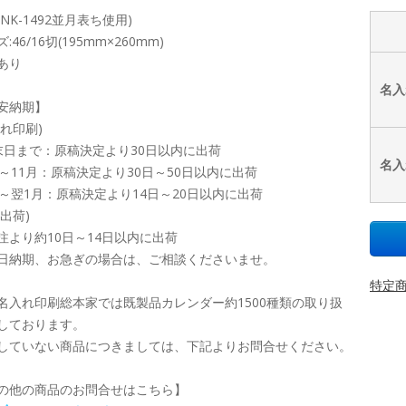
NK-1492並月表ち使用)
:46/16切(195mm×260mm)
あり
名入
安納期】
入れ印刷)
末日まで：原稿決定より30日以内に出荷
名入
月～11月：原稿決定より30日～50日以内に出荷
月～翌1月：原稿決定より14日～20日以内に出荷
印出荷)
注より約10日～14日以内に出荷
日納期、お急ぎの場合は、ご相談くださいませ。
特定商
名入れ印刷総本家では既製品カレンダー約1500種類の取り扱
しております。
していない商品につきましては、下記よりお問合せください。
の他の商品のお問合せはこちら】