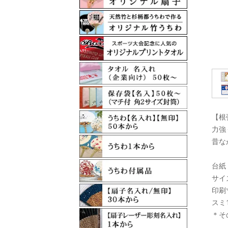
【根
力強
昔な
台紙
サイズ
印刷
スミ
＊そ