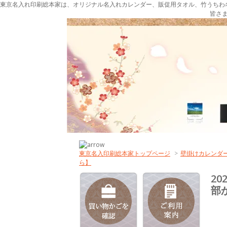
東京名入れ印刷総本家は、オリジナル名入れカレンダー、販促用タオル、竹うちわ
皆さ
東京名入印刷総本家トップページ
>
壁掛けカレンダー
ら】
2
部