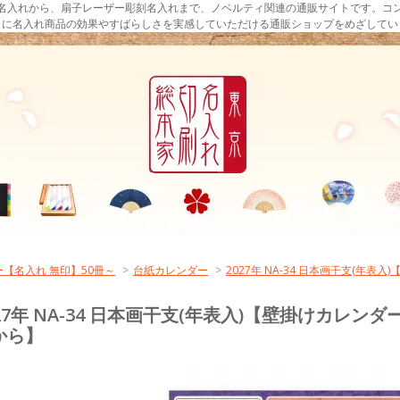
名入れから、扇子レーザー彫刻名入れまで、ノベルティ関連の通販サイトです。コ
まに名入れ商品の効果やすばらしさを実感していただける通販ショップをめざしてい
【名入れ 無印】50冊～
>
台紙カレンダー
>
2027年 NA-34 日本画干支(年
027年 NA-34 日本画干支(年表入)【壁掛けカレン
から】