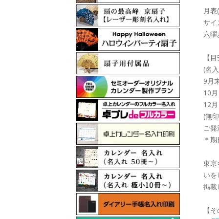
月表(
サイズ
六曜
【目
(名
9月
10
12
(無
ご発
＊期
東京
いを
掲載
【そ