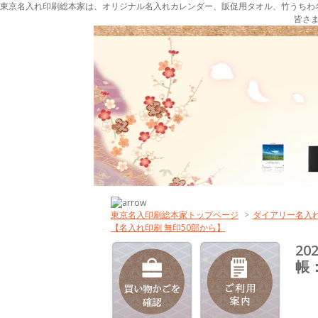
東京名入れ印刷総本家は、オリジナル名入れカレンダー、販促用タオル、竹うちわ
皆さ
東京名入印刷総本家トップページ
>
ダイアリー名入
【名入れ印刷 無印50部から】
2
帳