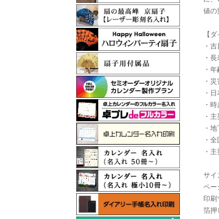
値の
【ダ
・吉
・長
・年
・災
・日
・時
・主
・地
・全
・主
サイズ
ペー
印刷
箔押