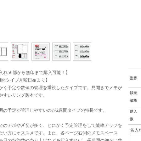
入れ50部から無印まで購入可能！】
型番
週間タイプ月曜日始まり】
かく予定や数値の管理を重視したタイプです。見開きでメモが
販売
やすいリング製本です。
価格
週の予定が管理しやすいのが2週間タイプの特長です。
購入
数
でのアポや〆切が多く、とにかく予定管理をして能率アップを
名入
たい方にオススメです。また、各ページ右側のメモスペース
毎日の契約数や売り上げなどを記入すれば、長期間の細かい数