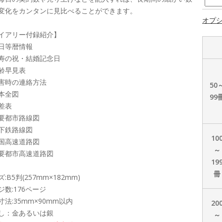
変化をカンタンに見比べることができます。
オプ
イアリー付録紹介】
日等暦情報
寿の祝・結婚記念日
齢早見表
害時の連絡方法
50
本全図
99
差表
要都市路線図
下鉄路線図
10
国高速道路図
～
要都市高速道路図
19
冊
:B5判(257mm×182mm)
ジ数:176ページ
寸法:35mm×90mm以内
20
し：金あるいは銀
～