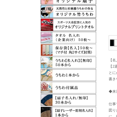
【名
【2
とに
書き
◆来
仕事
図り
に、