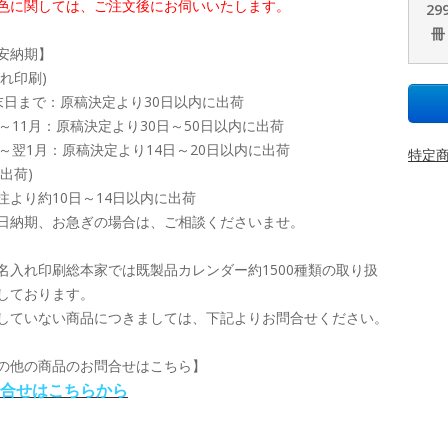
色に関しては、ご注文後にお伺いいたします。
29
冊
安納期】
入れ印刷)
末日まで：原稿決定より30日以内に出荷
月～11月：原稿決定より30日～50日以内に出荷
月～翌1月：原稿決定より14日～20日以内に出荷
特定商
印出荷)
注より約10日～14日以内に出荷
日納期、お急ぎの場合は、ご相談くださいませ。
名入れ印刷総本家では既製品カレンダー約1500種類の取り扱
しております。
していない商品につきましては、下記よりお問合せください。
の他の商品のお問合せはこちら】
合せはこちらから