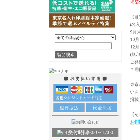
※箔
【目
(名
9月
10
12
(無
ご発
＊期
東京
いを
掲載
【そ
お問
受付時間9:00～17:00