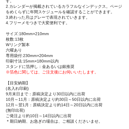
す。
2.カレンダーが掲載されているカラフルなインデックス。ページ
をめくらずに年間スケジュールを確認することができます。
3.終わった月はグレーで表現されていきます。
4.フリーメモつきで大変便利です。
サイズ:180mm×210mm
枚数:13枚
Wリング製本
六曜あり
専用袋付:230mm×204mm
印刷寸法:15mm×180mm以内
スタンドに箔押し：金あるいは銀推奨
※箔色に関しては、ご注文後にお伺いいたします。
【目安納期】
(名入れ印刷)
9月末日まで：原稿決定より30日以内に出荷
10月～11月：原稿決定より約30日～50日以内に出荷
12月～翌1月：原稿決定より約14日～20日以内に出荷
(無印出荷)
ご発注より約10日～14日以内に出荷
＊期日納期、お急ぎの場合は、ご相談くださいませ。