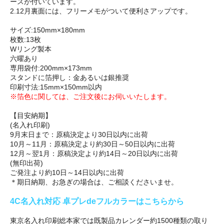
ースが付いています。
2.12月裏面には、フリーメモがついて便利さアップです。
サイズ:150mm×180mm
枚数:13枚
Wリング製本
六曜あり
専用袋付:200mm×173mm
スタンドに箔押し：金あるいは銀推奨
印刷寸法:15mm×150mm以内
※箔色に関しては、ご注文後にお伺いいたします。
【目安納期】
(名入れ印刷)
9月末日まで：原稿決定より30日以内に出荷
10月～11月：原稿決定より約30日～50日以内に出荷
12月～翌1月：原稿決定より約14日～20日以内に出荷
(無印出荷)
ご発注より約10日～14日以内に出荷
＊期日納期、お急ぎの場合は、ご相談くださいませ。
4C名入れ対応 卓プレdeフルカラーはこちらから
東京名入れ印刷総本家では既製品カレンダー約1500種類の取り