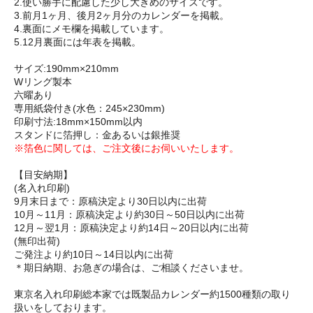
2.使い勝手に配慮した少し大きめのサイズです。
3.前月1ヶ月、後月2ヶ月分のカレンダーを掲載。
4.裏面にメモ欄を掲載しています。
5.12月裏面には年表を掲載。
サイズ:190mm×210mm
Wリング製本
六曜あり
専用紙袋付き(水色：245×230mm)
印刷寸法:18mm×150mm以内
スタンドに箔押し：金あるいは銀推奨
※箔色に関しては、ご注文後にお伺いいたします。
【目安納期】
(名入れ印刷)
9月末日まで：原稿決定より30日以内に出荷
10月～11月：原稿決定より約30日～50日以内に出荷
12月～翌1月：原稿決定より約14日～20日以内に出荷
(無印出荷)
ご発注より約10日～14日以内に出荷
＊期日納期、お急ぎの場合は、ご相談くださいませ。
東京名入れ印刷総本家では既製品カレンダー約1500種類の取り
扱いをしております。