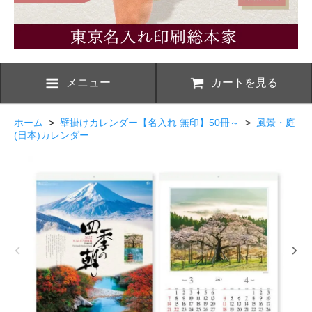
メニュー
カートを見る
ホーム
>
壁掛けカレンダー【名入れ 無印】50冊～
>
風景・庭
(日本)カレンダー