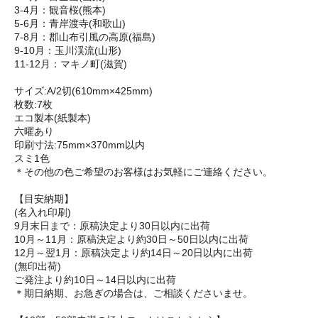
3-4月：観音桜(熊本)
5-6月：青岸渡寺(和歌山)
7-8月：郡山布引風の高原(福島)
9-10月：玉川渓流(山形)
11-12月：マキノ町(滋賀)
サイズ:A/2切(610mm×425mm)
枚数:7枚
エコ製本(紙製本)
六曜あり
印刷寸法:75mm×370mm以内
スミ1色
＊その他の色ご希望のお客様はお気軽にご連絡ください。
【目安納期】
(名入れ印刷)
9月末日まで：原稿決定より30日以内に出荷
10月～11月：原稿決定より約30日～50日以内に出荷
12月～翌1月：原稿決定より約14日～20日以内に出荷
(無印出荷)
ご発注より約10日～14日以内に出荷
＊期日納期、お急ぎの場合は、ご相談くださいませ。