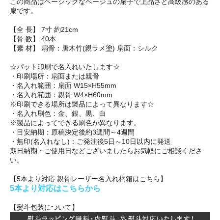
この商品はベーシックなベージュの扇子で上品さと高級感のある
扇です。
【全 長】 7寸 約21cm
【骨 数】 40本
【素 材】 扇骨：唐木竹(親ラメ塗) 扇面：シルク
☆パット印刷で名入れいたします☆
・印刷場所：扇面または親骨
・名入れ範囲：扇面 W15×H55mm
・名入れ範囲：親骨 W4×H60mm
※印刷できる場所は製品によって異なります☆
・名入れ刷色：金、銀、黒、白
※製品によってできる刷色が異なります。
・目安納期：原稿決定後約3週間～4週間
・無印(名入れなし)：ご発注後5日～10日以内に発送
期日納期・ご使用日などございましたらお気軽にご相談くださ
い。
【5本より対応 親骨レーザー名入れ桐箱はこちら】
5本より対応はこちらから
【熨斗包装について】