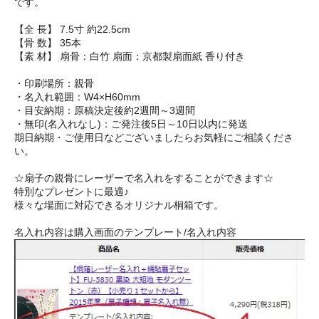
です。
【全 長】 7.5寸 約22.5cm
【骨 数】 35本
【素 材】 扇骨：白竹 扇面：京都製扇面紙 香り付き
・印刷場所：親骨
・名入れ範囲：W4×H60mm
・目安納期：原稿決定後約2週間～3週間
・無印(名入れなし)：ご発注後5日～10日以内に発送
期日納期・ご使用日などございましたらお気軽にご相談くださ
い。
☆扇子の親骨にレーザーで名入れをすることができます☆
特別なプレゼントに最適♪
様々な場面に対応できるオリジナル桐箱です。
名入れ内容は購入画面のテンプレート/名入れ内容