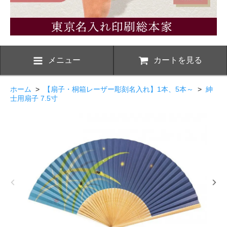
メニュー
カートを見る
ホーム
>
【扇子・桐箱レーザー彫刻名入れ】1本、5本～
>
紳
士用扇子 7.5寸