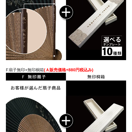
F扇子無印+無印桐箱
(Ａ販売価格+880円税込み)