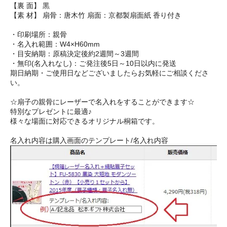
【裏 面】 黒
【素 材】 扇骨：唐木竹 扇面：京都製扇面紙 香り付き
・印刷場所：親骨
・名入れ範囲：W4×H60mm
・目安納期：原稿決定後約2週間～3週間
・無印(名入れなし)：ご発注後5日～10日以内に発送
期日納期・ご使用日などございましたらお気軽にご相談くださ
い。
☆扇子の親骨にレーザーで名入れをすることができます☆
特別なプレゼントに最適♪
様々な場面に対応できるオリジナル桐箱です。
名入れ内容は購入画面のテンプレート/名入れ内容