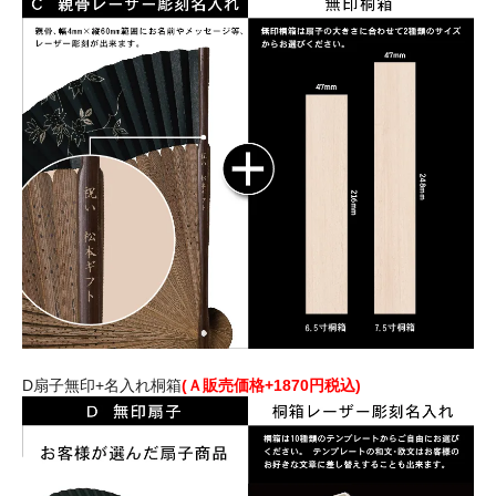
D扇子無印+名入れ桐箱
(Ａ販売価格+1870円税込)