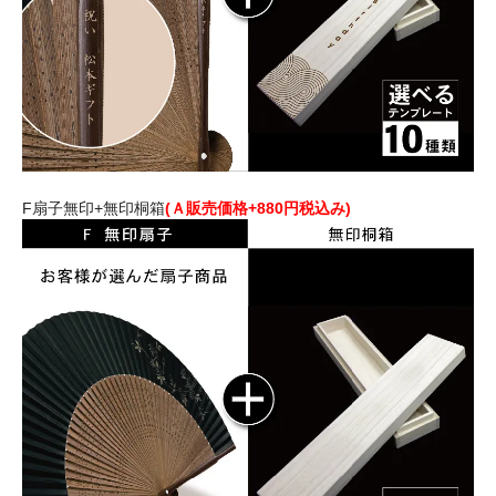
F扇子無印+無印桐箱
(Ａ販売価格+880円税込み)