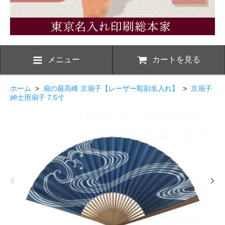
メニュー
カートを見る
ホーム
>
扇の最高峰 京扇子【レーザー彫刻名入れ】
>
京扇子
紳士用扇子 7.5寸