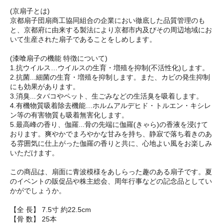
(京扇子とは)
京都扇子団扇商工協同組合の企業におい徹底した品質管理のも
と、京都府に由来する製法により京都市内及びその周辺地域にお
いて生産された扇子であることをしめします。
(漆喰扇子の機能 特徴について)
1.抗ウイルス…ウイルスの生育・増殖を抑制(不活性化)します。
2.抗菌...細菌の生育・増殖を抑制します。また、カビの発生抑制
にも効果があります。
3.消臭...タバコやペット、生ごみなどの生活臭を吸着します。
4.有機物質吸着除去機能…ホルムアルデヒド・トルエン・キシレ
ン等の有害物質も吸着無害化します。
5.最高峰の香り、伽羅...骨の先端に伽羅(きゃら)の香液を浸けて
おります。爽やかでまろやかな甘みを持ち、静寂で落ち着きのあ
る雰囲気に仕上がった伽羅の香りと共に、心地よい風をお楽しみ
いただけます。
この商品は、扇面に青波模様をあしらった趣のある扇子です。夏
のイベントの販促品や株主総会、周年行事などの記念品としてい
かがでしょうか。
【全 長】 7.5寸 約22.5cm
【骨 数】 25本