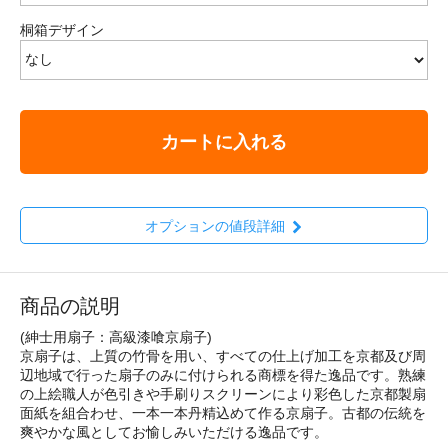
桐箱デザイン
カートに入れる
オプションの値段詳細
商品の説明
(紳士用扇子：高級漆喰京扇子)
京扇子は、上質の竹骨を用い、すべての仕上げ加工を京都及び周
辺地域で行った扇子のみに付けられる商標を得た逸品です。熟練
の上絵職人が色引きや手刷りスクリーンにより彩色した京都製扇
面紙を組合わせ、一本一本丹精込めて作る京扇子。古都の伝統を
爽やかな風としてお愉しみいただける逸品です。