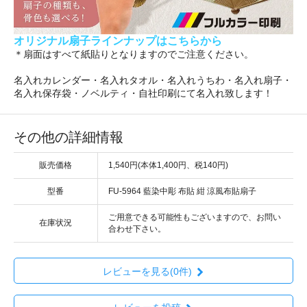
オリジナル扇子ラインナップはこちらから
＊扇面はすべて紙貼りとなりますのでご注意ください。
名入れカレンダー・名入れタオル・名入れうちわ・名入れ扇子・
名入れ保存袋・ノベルティ・自社印刷にて名入れ致します！
その他の詳細情報
販売価格
1,540円(本体1,400円、税140円)
型番
FU-5964 藍染中彫 布貼 紺 涼風布貼扇子
ご用意できる可能性もございますので、お問い
在庫状況
合わせ下さい。
レビューを見る(0件)