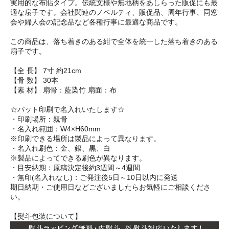
実用的な布貼タイプ。伝統文様や無地柄をあしらった販促にも最
適な扇子です。会社関連のノベルティ、販促品、周年行事、同窓
会や婦人会の記念品など各種行事に最適な商品です。
この商品は、落ち着きのある紺で全体を統一した落ち着きのある
扇子です。
【全 長】 7寸 約21cm
【骨 数】 30本
【素 材】 扇骨：藍染竹 扇面：布
☆パット印刷で名入れいたします☆
・印刷場所：親骨
・名入れ範囲：W4×H60mm
※印刷できる場所は製品によって異なります。
・名入れ刷色：金、銀、黒、白
※製品によってできる刷色が異なります。
・目安納期：原稿決定後約3週間～4週間
・無印(名入れなし)：ご発注後5日～10日以内に発送
期日納期・ご使用日などございましたらお気軽にご相談くださ
い。
【熨斗包装について】